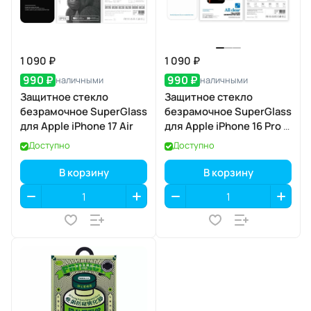
1 090 ₽
1 090 ₽
990 ₽
990 ₽
наличными
наличными
Защитное стекло
Защитное стекло
безрамочное SuperGlass
безрамочное SuperGlass
для Apple iPhone 17 Air
для Apple iPhone 16 Pro /
17 / 17 Pro
Доступно
Доступно
В корзину
В корзину