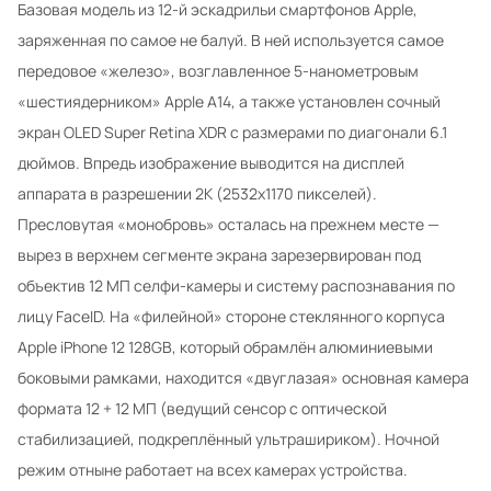
Базовая модель из 12-й эскадрильи смартфонов Apple,
заряженная по самое не балуй. В ней используется самое
передовое «железо», возглавленное 5-нанометровым
«шестиядерником» Apple A14, а также установлен сочный
экран OLED Super Retina XDR с размерами по диагонали 6.1
дюймов. Впредь изображение выводится на дисплей
аппарата в разрешении 2К (2532х1170 пикселей).
Пресловутая «монобровь» осталась на прежнем месте —
вырез в верхнем сегменте экрана зарезервирован под
объектив 12 МП селфи-камеры и систему распознавания по
лицу FaceID. На «филейной» стороне стеклянного корпуса
Apple iPhone 12 128GB, который обрамлён алюминиевыми
боковыми рамками, находится «двуглазая» основная камера
формата 12 + 12 МП (ведущий сенсор с оптической
стабилизацией, подкреплённый ультрашириком). Ночной
режим отныне работает на всех камерах устройства.