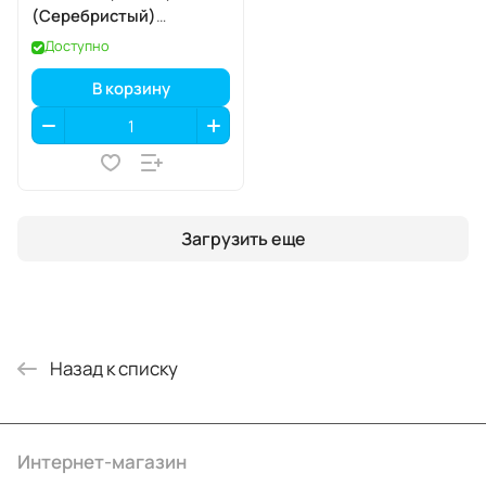
(Серебристый)
SIM+eSIM
Доступно
В корзину
Загрузить еще
Назад к списку
Интернет-магазин