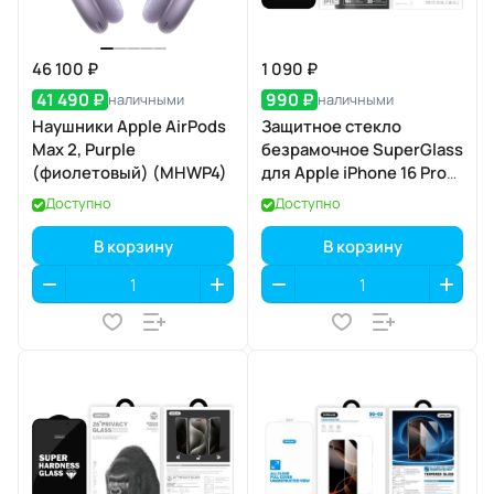
46 100 ₽
1 090 ₽
41 490 ₽
990 ₽
наличными
наличными
Наушники Apple AirPods
Защитное стекло
Max 2, Purple
безрамочное SuperGlass
(фиолетовый) (MHWP4)
для Apple iPhone 16 Pro
Max / 17 Pro Max
Доступно
Доступно
В корзину
В корзину