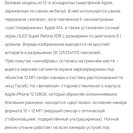
Базовая модель из 12-й эскадрильи смартфонов Apple,
заряженная по самое не балуй. В ней используется самое
передовое «железо», возглавленное 5-нанометровым
«шестиядерником» Apple A14, а также установлен сочный
экран OLED Super Retina XDR с размерами по диагонали 6.1
дюймов. Впредь изображение выводится на дисплей
аппарата в разрешении 2К (2532х1170 пикселей).
Пресловутая «монобровь» осталась на прежнем месте —
вырез в верхнем сегменте экрана зарезервирован под
объектив 12 МП селфи-камеры и систему распознавания по
лицу FaceID. На «филейной» стороне стеклянного корпуса
Apple iPhone 12 128GB, который обрамлён алюминиевыми
боковыми рамками, находится «двуглазая» основная камера
формата 12 + 12 МП (ведущий сенсор с оптической
стабилизацией, подкреплённый ультрашириком). Ночной
режим отныне работает на всех камерах устройства.