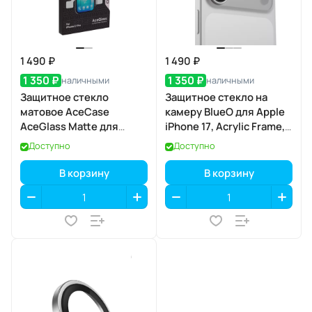
1 490 ₽
1 490 ₽
1 350 ₽
1 350 ₽
наличными
наличными
Защитное стекло
Защитное стекло на
матовое AceCase
камеру BlueO для Apple
AceGlass Matte для
iPhone 17, Acrylic Frame,
Apple iPhone 17 Pro
2 шт., Clear
Доступно
Доступно
(прозрачный), с
аппликатором
В корзину
В корзину