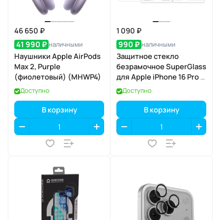
46 650 ₽
1 090 ₽
41 990 ₽
990 ₽
наличными
наличными
Наушники Apple AirPods
Защитное стекло
Max 2, Purple
безрамочное SuperGlass
(фиолетовый) (MHWP4)
для Apple iPhone 16 Pro /
17 / 17 Pro
Доступно
Доступно
В корзину
В корзину