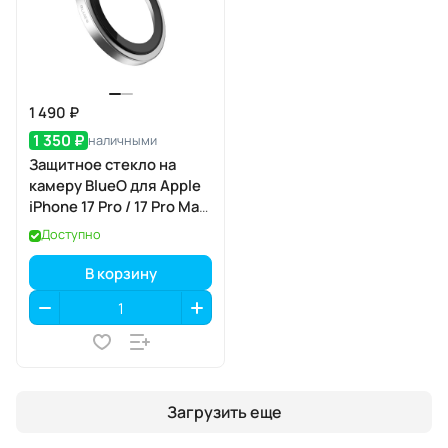
1 490 ₽
1 350 ₽
наличными
Защитное стекло на
камеру BlueO для Apple
iPhone 17 Pro / 17 Pro Max,
Aluminium, 3 шт., Silver
Доступно
(серебристый), с
аппликатором
В корзину
Загрузить еще