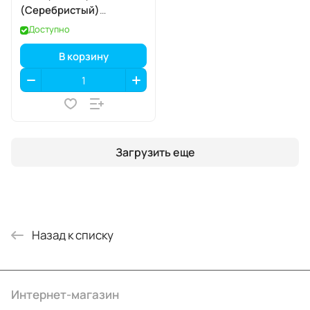
(Серебристый)
SIM+eSIM
Доступно
В корзину
Загрузить еще
Назад к списку
Интернет-магазин