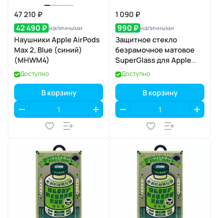
47 210 ₽
1 090 ₽
42 490 ₽
990 ₽
наличными
наличными
Наушники Apple AirPods
Защитное стекло
Max 2, Blue (синий)
безрамочное матовое
(MHWM4)
SuperGlass для Apple
iPhone 17 Pro
Доступно
Доступно
В корзину
В корзину