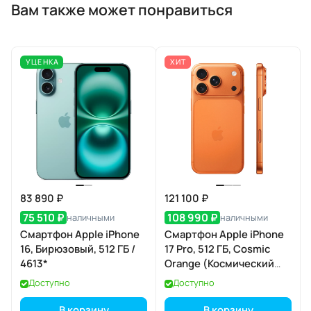
Вам также может понравиться
УЦЕНКА
ХИТ
83 890 ₽
121 100 ₽
75 510 ₽
108 990 ₽
наличными
наличными
Смартфон Apple iPhone
Смартфон Apple iPhone
16, Бирюзовый, 512 ГБ /
17 Pro, 512 ГБ, Cosmic
4613*
Orange (Космический
оранжевый) Dual eSIM
Доступно
Доступно
В корзину
В корзину