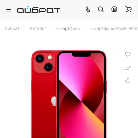
–
–
–
Айбрат
Каталог
Смартфоны
Смартфоны Apple iPho