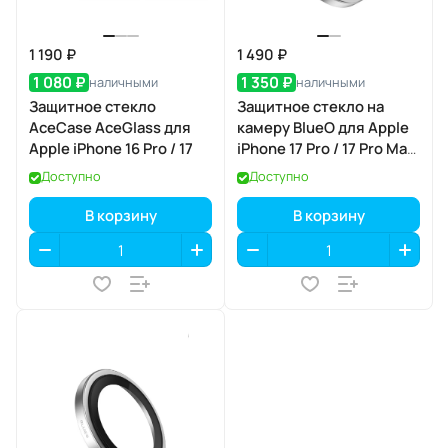
1 190 ₽
1 490 ₽
1 080 ₽
1 350 ₽
наличными
наличными
Защитное стекло
Защитное стекло на
AceCase AceGlass для
камеру BlueO для Apple
Apple iPhone 16 Pro / 17
iPhone 17 Pro / 17 Pro Max,
Aluminium, 3 шт., Grey
Доступно
Доступно
(серый), с
аппликатором
В корзину
В корзину