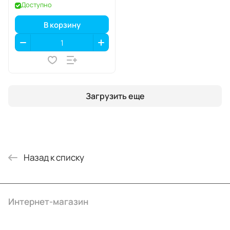
SIM+eSIM
Доступно
В корзину
Загрузить еще
Назад к списку
Интернет-магазин
Компания