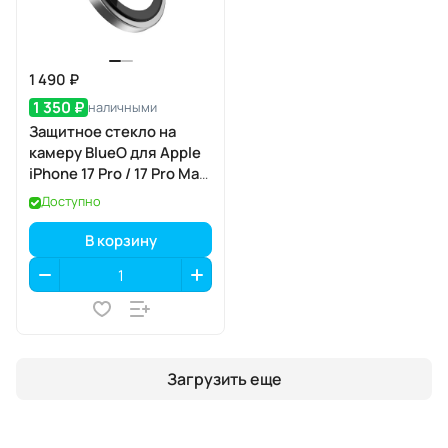
1 490 ₽
1 350 ₽
наличными
Защитное стекло на
камеру BlueO для Apple
iPhone 17 Pro / 17 Pro Max,
Aluminium, 3 шт., Silver
Доступно
(серебристый), с
аппликатором
В корзину
Загрузить еще