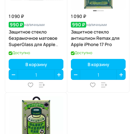
1 090 ₽
1 090 ₽
990 ₽
990 ₽
наличными
наличными
Защитное стекло
Защитное стекло
безрамочное матовое
антишпион Remax для
SuperGlass для Apple
Apple iPhone 17 Pro
iPhone 17 / 16 Pro
Доступно
Доступно
В корзину
В корзину