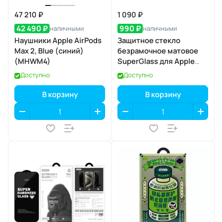
47 210 ₽
1 090 ₽
42 490 ₽
990 ₽
наличными
наличными
Наушники Apple AirPods
Защитное стекло
Max 2, Blue (синий)
безрамочное матовое
(MHWM4)
SuperGlass для Apple
iPhone 17 Pro
Доступно
Доступно
В корзину
В корзину