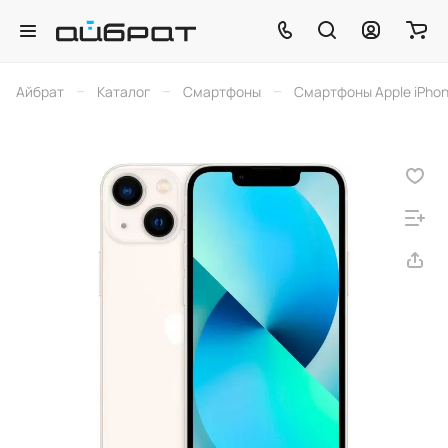
–
–
–
Айбрат
Каталог
Смартфоны
Смартфоны Apple iPho