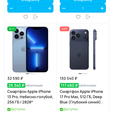
Б/У
ХИТ
32 590 ₽
130 540 ₽
29 340 ₽
117 490 ₽
наличными
наличными
Смартфон Apple iPhone
Смартфон Apple iPhone
13 Pro, Небесно‑голубой,
17 Pro Max, 512 ГБ, Deep
256 ГБ / 2828*
Blue (Глубокий синий)
Dual eSIM
Доступно
Доступно