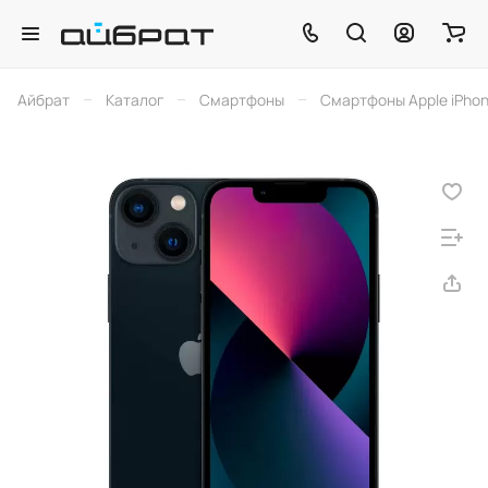
–
–
–
Айбрат
Каталог
Смартфоны
Смартфоны Apple iPho