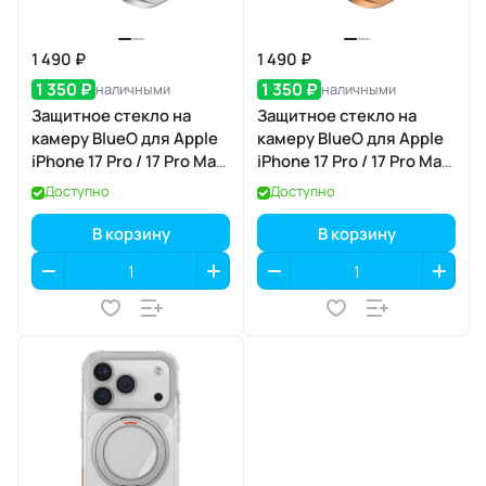
1 490 ₽
1 490 ₽
1 350 ₽
1 350 ₽
наличными
наличными
Защитное стекло на
Защитное стекло на
камеру BlueO для Apple
камеру BlueO для Apple
iPhone 17 Pro / 17 Pro Max,
iPhone 17 Pro / 17 Pro Max,
Aluminium, 3 шт., Grey
Aluminium, 3 шт., Orange
Доступно
Доступно
(серый), с
(оранжевый), с
аппликатором
аппликатором
В корзину
В корзину