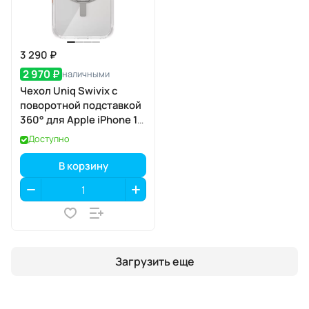
3 290 ₽
2 970 ₽
наличными
Чехол Uniq Swivix с
поворотной подставкой
360° для Apple iPhone 17
Pro, Lucent Clear
Доступно
(прозрачный), MagSafe
В корзину
Загрузить еще