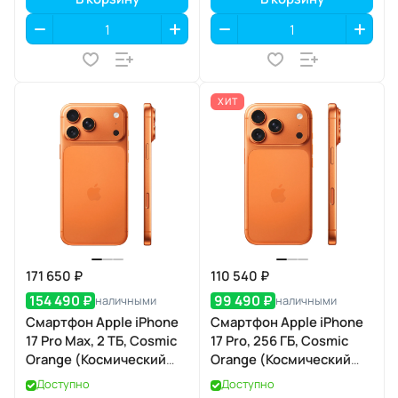
ХИТ
171 650 ₽
110 540 ₽
154 490 ₽
99 490 ₽
наличными
наличными
Смартфон Apple iPhone
Смартфон Apple iPhone
17 Pro Max, 2 ТБ, Cosmic
17 Pro, 256 ГБ, Cosmic
Orange (Космический
Orange (Космический
оранжевый) Dual eSIM
оранжевый) SIM+eSIM
Доступно
Доступно