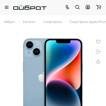
–
–
–
Айбрат
Каталог
Смартфоны
Смартфоны Apple iPho