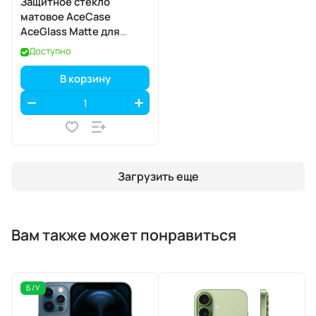
Защитное стекло
матовое AceCase
AceGlass Matte для
Apple iPhone 17 Pro
Доступно
В корзину
Загрузить еще
Вам также может понравиться
Б/У