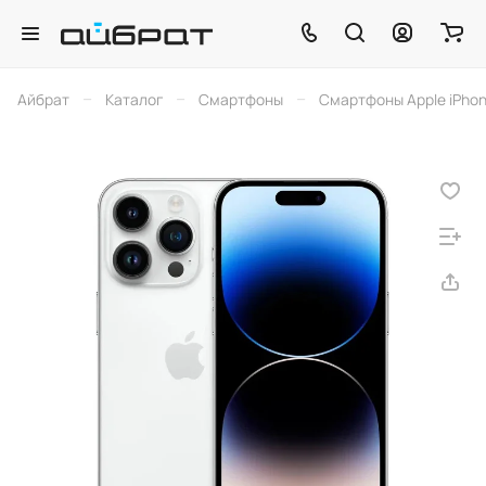
–
–
–
Айбрат
Каталог
Смартфоны
Смартфоны Apple iPho