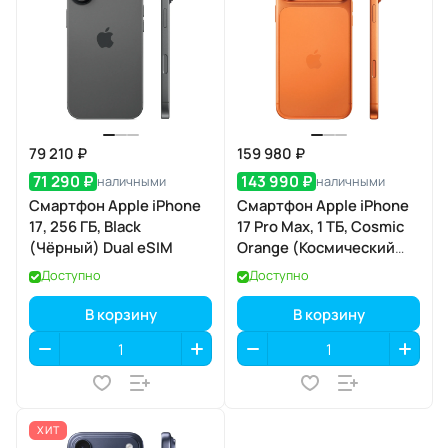
79 210 ₽
159 980 ₽
71 290 ₽
143 990 ₽
наличными
наличными
Смартфон Apple iPhone
Смартфон Apple iPhone
17, 256 ГБ, Black
17 Pro Max, 1 ТБ, Cosmic
(Чёрный) Dual eSIM
Orange (Космический
оранжевый) SIM+eSIM
Доступно
Доступно
В корзину
В корзину
ХИТ