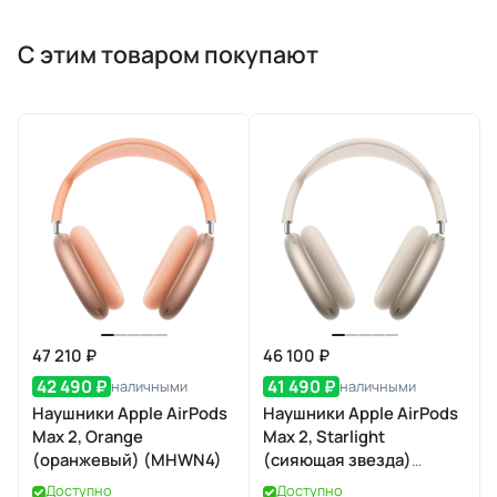
С этим товаром покупают
47 210 ₽
46 100 ₽
42 490 ₽
41 490 ₽
наличными
наличными
Наушники Apple AirPods
Наушники Apple AirPods
Max 2, Orange
Max 2, Starlight
(оранжевый) (MHWN4)
(сияющая звезда)
(MHWL4)
Доступно
Доступно