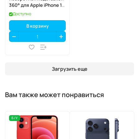
360° для Apple iPhone 17
Pro, Lucent Clear
Доступно
(прозрачный), MagSafe
В корзину
Загрузить еще
Вам также может понравиться
Б/У