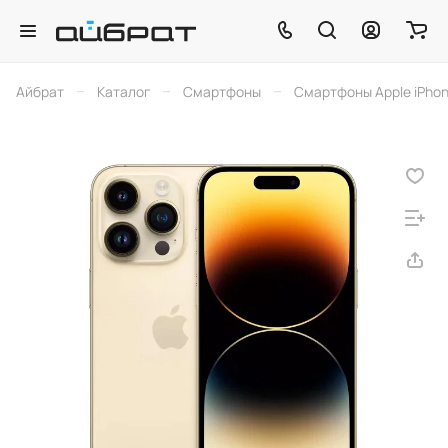
–
–
–
Айбрат
Каталог
Смартфоны
Смартфоны Apple iPho