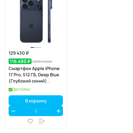
129 430 ₽
116 490 ₽
наличными
Смартфон Apple iPhone
17 Pro, 512 ГБ, Deep Blue
(Глубокий синий)
SIM+eSIM
Доступно
В корзину