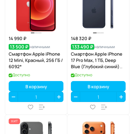
14 990 ₽
148 320 ₽
13 500 ₽
133 490 ₽
наличными
наличными
Смартфон Apple iPhone
Смартфон Apple iPhone
12 Mini, Красный, 256 ГБ /
17 Pro Max, 1 ТБ, Deep
6092*
Blue (Глубокий синий)
Dual eSIM
Доступно
Доступно
В корзину
В корзину
ХИТ