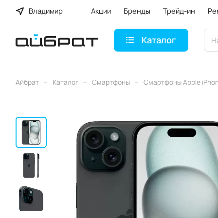
Владимир
Акции
Бренды
Трейд-ин
Ре
Каталог
–
–
–
Айбрат
Каталог
Смартфоны
Смартфоны Apple iPho