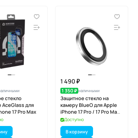
1 490 ₽
1 350 ₽
наличными
наличными
е стекло
Защитное стекло на
 AceGlass для
камеру BlueO для Apple
hone 17 Pro Max
iPhone 17 Pro / 17 Pro Max,
Aluminium, 3 шт., Silver
но
Доступно
(серебристый), с
зину
В корзину
аппликатором