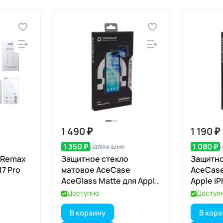
1 490 ₽
1 190 ₽
1 350 ₽
1 080 ₽
наличными
 Remax
Защитное стекло
Защитно
17 Pro
матовое AceCase
AceCase
AceGlass Matte для Apple
Apple iP
iPhone 17 Pro
Доступно
Доступ
В корзину
В кор