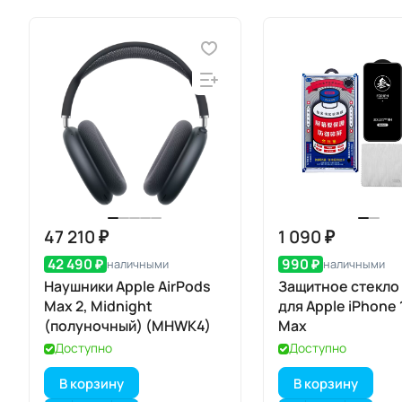
47 210 ₽
1 090 ₽
42 490 ₽
990 ₽
наличными
наличными
Наушники Apple AirPods
Защитное стекло
Max 2, Midnight
для Apple iPhone 
(полуночный) (MHWK4)
Max
Доступно
Доступно
В корзину
В корзину