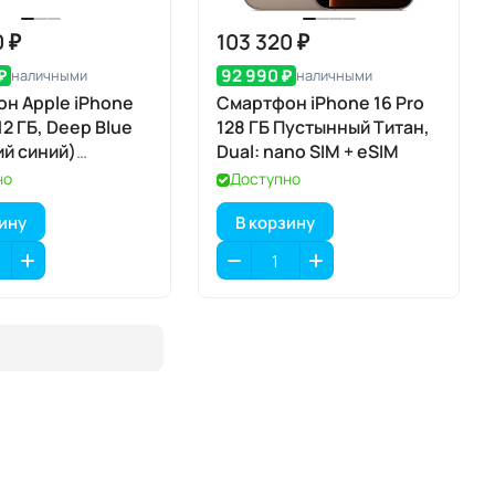
0 ₽
103 320 ₽
₽
92 990 ₽
наличными
наличными
н Apple iPhone
Смартфон iPhone 16 Pro
512 ГБ, Deep Blue
128 ГБ Пустынный Титан,
ий синий)
Dual: nano SIM + eSIM
IM
но
Доступно
зину
В корзину