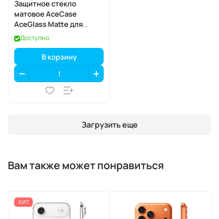
Защитное стекло
матовое AceCase
AceGlass Matte для
Apple iPhone 17 Pro Max
Доступно
В корзину
Загрузить еще
Вам также может понравиться
ХИТ