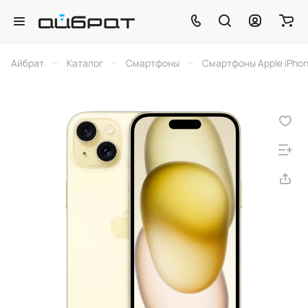
–
–
–
Айбрат
Каталог
Смартфоны
Смартфоны Apple iPho