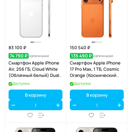
83 100 ₽
150 540 ₽
74 790 ₽
135 490 ₽
наличными
наличными
Смартфон Apple iPhone
Смартфон Apple iPhone
Air, 256 ГБ, Cloud White
17 Pro Max, 1 ТБ, Cosmic
(Облачный белый) Dual
Orange (Космический
eSIM
оранжевый) Dual eSIM
Доступно
Доступно
В корзину
В корзину