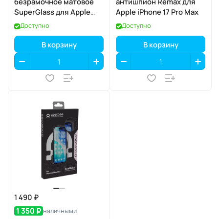
безрамочное матовое
антишпион Remax для
SuperGlass для Apple
Apple iPhone 17 Pro Max
iPhone 17 / 16 Pro
Доступно
Доступно
В корзину
В корзину
1 490 ₽
1 350 ₽
наличными