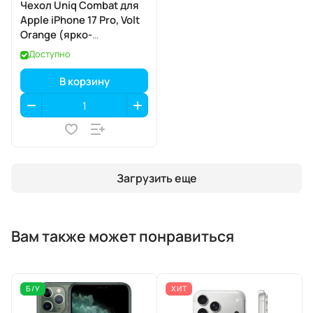
Чехол Uniq Combat для
Apple iPhone 17 Pro, Volt
Orange (ярко-
оранжевый), MagSafe
Доступно
В корзину
Загрузить еще
Вам также может понравиться
Б/У
ХИТ