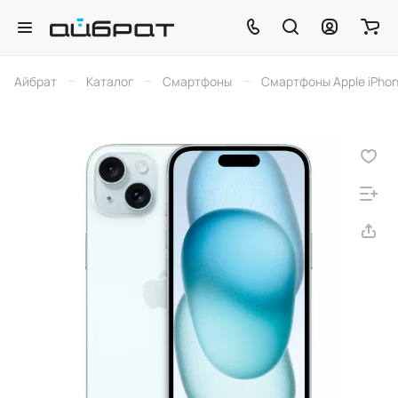
–
–
–
Айбрат
Каталог
Смартфоны
Смартфоны Apple iPho