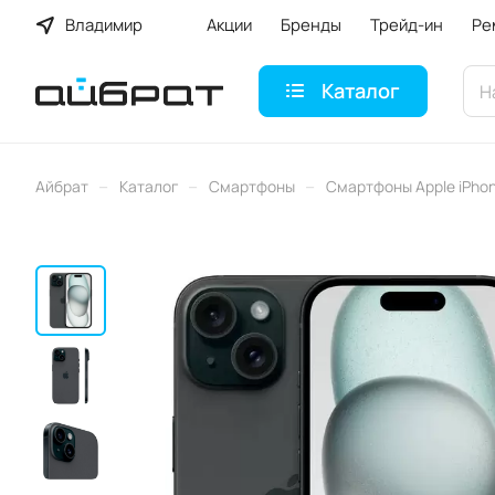
Владимир
Акции
Бренды
Трейд-ин
Ре
Каталог
–
–
–
Айбрат
Каталог
Смартфоны
Смартфоны Apple iPho