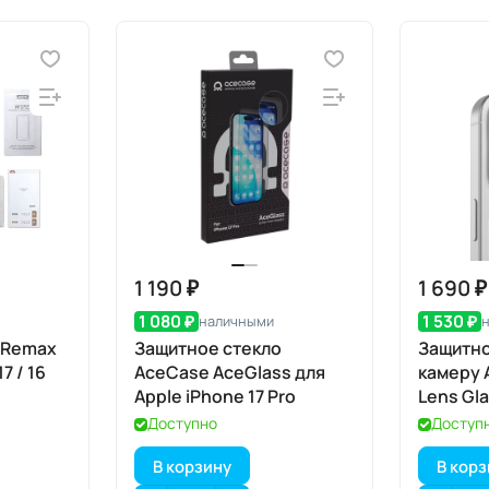
1 190 ₽
1 690 ₽
1 080 ₽
1 530 ₽
наличными
 Remax
Защитное стекло
Защитно
7 / 16
AceCase AceGlass для
камеру 
Apple iPhone 17 Pro
Lens Gla
iPhone 1
Доступно
Доступ
В корзину
В кор