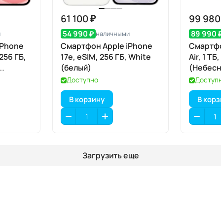
61 100 ₽
99 980
54 990 ₽
89 990 
и
наличными
iPhone
Смартфон Apple iPhone
Смартфо
 256 ГБ,
17e, eSIM, 256 ГБ, White
Air, 1 ТБ
(белый)
(Небесн
eSIM
Доступно
Доступ
В корзину
В кор
Загрузить еще