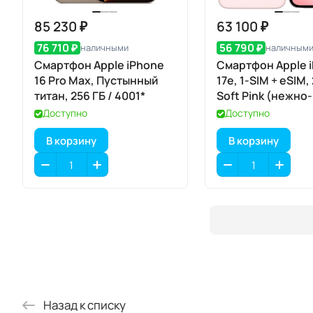
85 230 ₽
63 100 ₽
76 710 ₽
56 790 ₽
наличными
наличным
Смартфон Apple iPhone
Смартфон Apple 
16 Pro Max, Пустынный
17e, 1-SIM + eSIM,
титан, 256 ГБ / 4001*
Soft Pink (нежно-
розовый)
Доступно
Доступно
В корзину
В корзину
Назад к списку