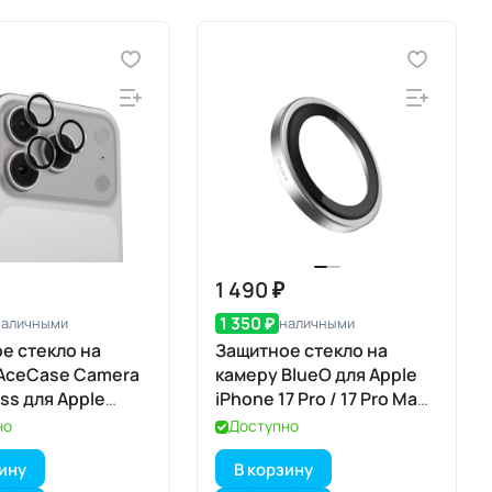
1 490 ₽
1 350 ₽
наличными
наличными
е стекло на
Защитное стекло на
AceCase Camera
камеру BlueO для Apple
ss для Apple
iPhone 17 Pro / 17 Pro Max,
7 Pro / 17 Pro Max
Aluminium, 3 шт., Dark
но
Доступно
Blue (тёмно-синий), с
зину
В корзину
аппликатором