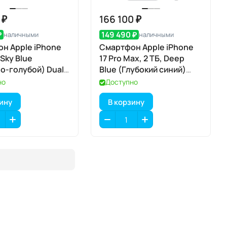
 ₽
166 100 ₽
₽
149 490 ₽
наличными
наличными
н Apple iPhone
Смартфон Apple iPhone
, Sky Blue
17 Pro Max, 2 ТБ, Deep
о-голубой) Dual
Blue (Глубокий синий)
Dual eSIM
но
Доступно
зину
В корзину