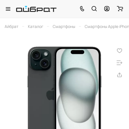
–
–
–
Айбрат
Каталог
Смартфоны
Смартфоны Apple iPho