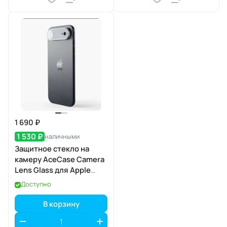
1 690 ₽
1 530 ₽
наличными
Защитное стекло на
камеру AceCase Camera
Lens Glass для Apple
iPhone 17 Air
Доступно
В корзину