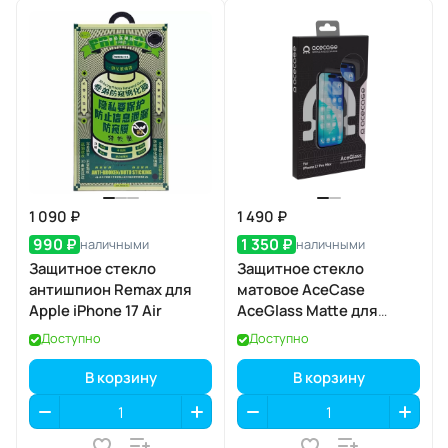
1 090 ₽
1 490 ₽
990 ₽
1 350 ₽
наличными
наличными
Защитное стекло
Защитное стекло
антишпион Remax для
матовое AceCase
Apple iPhone 17 Air
AceGlass Matte для
Apple iPhone 17 Pro Max
Доступно
Доступно
В корзину
В корзину