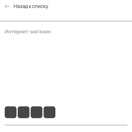
Назад к списку
Интернет-магазин
Компания
Информация
Помощь
+7 (4922) 22-10-15
info@ibrat.ru