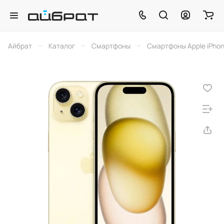
–
–
–
Айбрат
Каталог
Смартфоны
Смартфоны Apple iPho