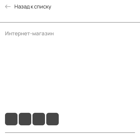
Назад к списку
Интернет-магазин
Компания
Информация
Помощь
+7 (4922) 22-10-15
info@ibrat.ru