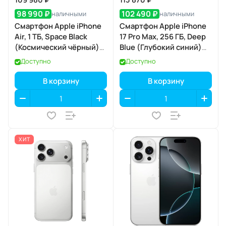
98 990 ₽
102 490 ₽
наличными
наличными
Смартфон Apple iPhone
Смартфон Apple iPhone
Air, 1 ТБ, Space Black
17 Pro Max, 256 ГБ, Deep
(Космический чёрный)
Blue (Глубокий синий)
Dual eSIM
Dual eSIM
Доступно
Доступно
В корзину
В корзину
ХИТ