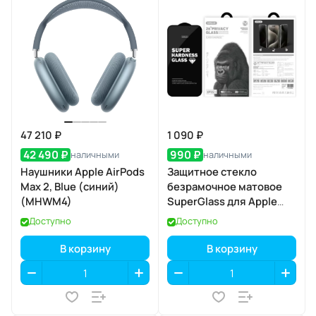
47 210 ₽
1 090 ₽
42 490 ₽
990 ₽
наличными
наличными
Наушники Apple AirPods
Защитное стекло
Max 2, Blue (синий)
безрамочное матовое
(MHWM4)
SuperGlass для Apple
iPhone 17 Pro
Доступно
Доступно
В корзину
В корзину