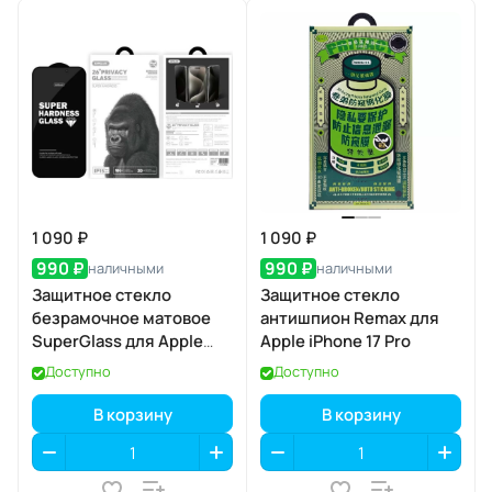
1 090 ₽
1 090 ₽
990 ₽
990 ₽
наличными
наличными
Защитное стекло
Защитное стекло
безрамочное матовое
антишпион Remax для
SuperGlass для Apple
Apple iPhone 17 Pro
iPhone 17 Air
Доступно
Доступно
В корзину
В корзину