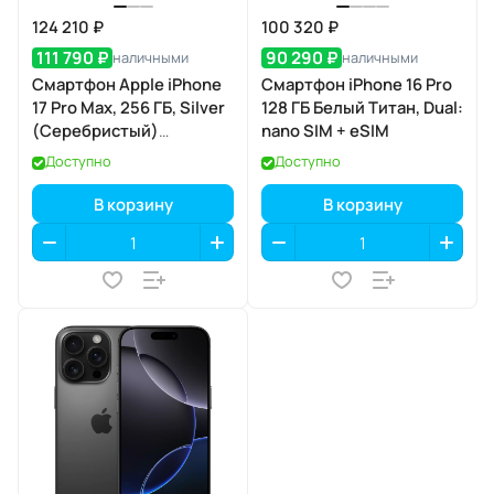
124 210 ₽
100 320 ₽
111 790 ₽
90 290 ₽
наличными
наличными
Смартфон Apple iPhone
Смартфон iPhone 16 Pro
17 Pro Max, 256 ГБ, Silver
128 ГБ Белый Титан, Dual:
(Серебристый)
nano SIM + eSIM
SIM+eSIM
Доступно
Доступно
В корзину
В корзину