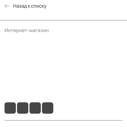
Назад к списку
Интернет-магазин
Компания
Информация
Помощь
+7 (4922) 22-10-15
info@ibrat.ru