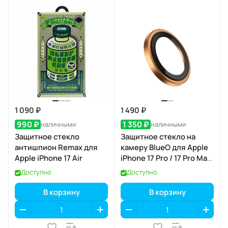
1 090 ₽
1 490 ₽
990 ₽
1 350 ₽
наличными
наличными
Защитное стекло
Защитное стекло на
антишпион Remax для
камеру BlueO для Apple
Apple iPhone 17 Air
iPhone 17 Pro / 17 Pro Max,
Aluminium, 3 шт., Orange
Доступно
Доступно
(оранжевый), с
аппликатором
В корзину
В корзину