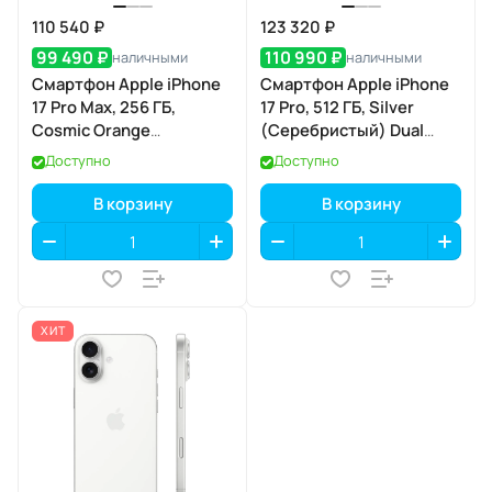
110 540 ₽
123 320 ₽
99 490 ₽
110 990 ₽
наличными
наличными
Смартфон Apple iPhone
Смартфон Apple iPhone
17 Pro Max, 256 ГБ,
17 Pro, 512 ГБ, Silver
Cosmic Orange
(Серебристый) Dual
(Космический
eSIM
Доступно
Доступно
оранжевый) Dual eSIM
В корзину
В корзину
ХИТ