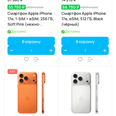
55 790 ₽
66 790 ₽
наличными
наличными
Смартфон Apple iPhone
Смартфон Apple iPhone
17e, 1-SIM + eSIM, 256 ГБ,
17e, eSIM, 512 ГБ, Black
Soft Pink (нежно-
(чёрный)
розовый)
Доступно
Доступно
В корзину
В корзину
ХИТ