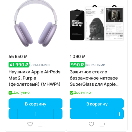
46 650 ₽
1 090 ₽
41 990 ₽
990 ₽
наличными
наличными
Наушники Apple AirPods
Защитное стекло
Max 2, Purple
безрамочное матовое
(фиолетовый) (MHWP4)
SuperGlass для Apple
iPhone 17 Pro
Доступно
Доступно
В корзину
В корзину