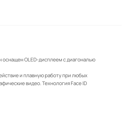
Он оснащен OLED-дисплеем с диагональю
ействие и плавную работу при любых
фические видео. Технология Face ID