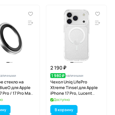
2 190 ₽
1 980 ₽
наличными
наличными
е стекло на
Чехол Uniq LifePro
BlueO для Apple
Xtreme Tinsel для Apple
7 Pro / 17 Pro Max,
iPhone 17 Pro, Lucent
m, 3 шт., Silver
(прозрачный), MagSafe
но
Доступно
истый), с
зину
В корзину
атором