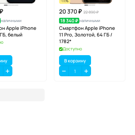
-11%
 ₽
20 370 ₽
22 890 ₽
18 340 ₽
наличными
наличными
н Apple iPhone
Смартфон Apple iPhone
 ГБ, белый
11 Pro, Золотой, 64 ГБ /
1782*
но
Доступно
зину
В корзину