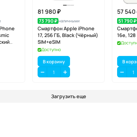
81 980 ₽
57 540
73 790 ₽
51 790 ₽
и
наличными
iPhone
Смартфон Apple iPhone
Смартфо
smic
17, 256 ГБ, Black (Чёрный)
16e, 128
ский
SIM+eSIM
Доступ
eSIM
Доступно
В корзину
В кор
Загрузить еще