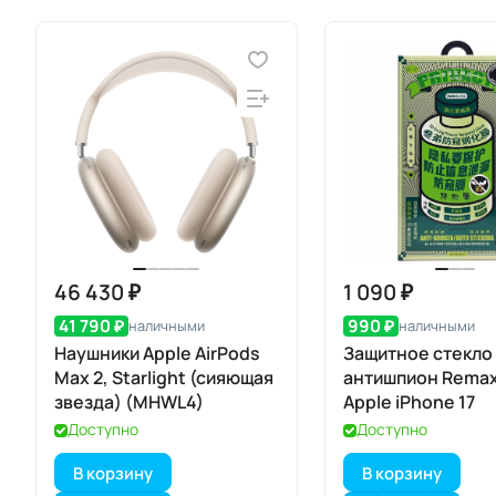
46 430 ₽
1 090 ₽
41 790 ₽
990 ₽
наличными
наличными
Наушники Apple AirPods
Защитное стекло
Max 2, Starlight (сияющая
антишпион Remax
звезда) (MHWL4)
Apple iPhone 17
Доступно
Доступно
В корзину
В корзину