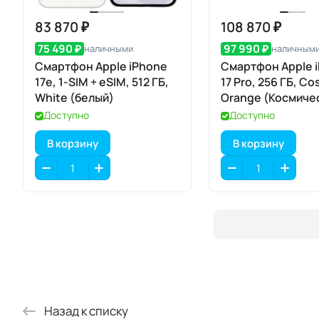
83 870 ₽
108 870 ₽
75 490 ₽
97 990 ₽
наличными
наличным
Смартфон Apple iPhone
Смартфон Apple 
17e, 1-SIM + eSIM, 512 ГБ,
17 Pro, 256 ГБ, Co
White (белый)
Orange (Космиче
оранжевый) SIM+
Доступно
Доступно
В корзину
В корзину
Назад к списку