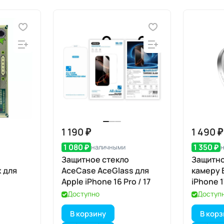
1 190 ₽
1 490 ₽
1 080 ₽
1 350 ₽
наличными
Защитное стекло
Защитно
 для
AceCase AceGlass для
камеру 
Apple iPhone 16 Pro / 17
iPhone 1
Aluminiu
Доступно
Доступ
(серебр
В корзину
В кор
апплик