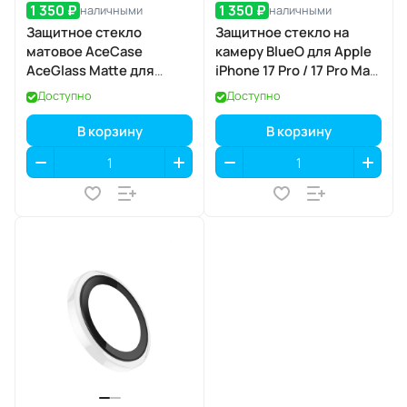
1 350 ₽
1 350 ₽
наличными
наличными
Защитное стекло
Защитное стекло на
матовое AceCase
камеру BlueO для Apple
AceGlass Matte для
iPhone 17 Pro / 17 Pro Max,
Apple iPhone 17 Pro
Aluminium, 3 шт., Grey
Доступно
Доступно
(серый), с
аппликатором
В корзину
В корзину