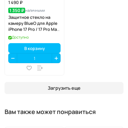
1 490 ₽
1 350 ₽
наличными
Защитное стекло на
камеру BlueO для Apple
iPhone 17 Pro / 17 Pro Max,
Acrylic Frame, 3 шт., Clear
Доступно
(прозрачный), с
аппликатором
В корзину
Загрузить еще
Вам также может понравиться