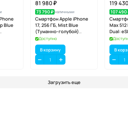
81 980 ₽
119 430
73 790 ₽
107 490
и
наличными
iPhone
Смартфон Apple iPhone
Смартфо
ep Blue
17, 256 ГБ, Mist Blue
Max 512
(Туманно-голубой)
Dual: eS
SIM+eSIM
Доступно
Доступ
В корзину
В кор
Загрузить еще