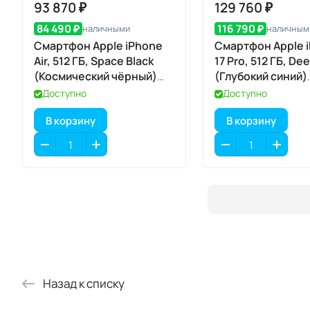
93 870 ₽
129 760 ₽
84 490 ₽
116 790 ₽
наличными
наличным
Смартфон Apple iPhone
Смартфон Apple 
Air, 512 ГБ, Space Black
17 Pro, 512 ГБ, De
(Космический чёрный)
(Глубокий синий)
Dual eSIM
SIM+eSIM
Доступно
Доступно
В корзину
В корзину
Назад к списку