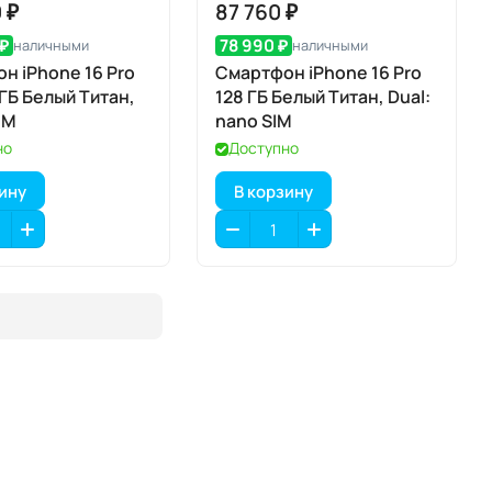
 ₽
87 760 ₽
 ₽
78 990 ₽
наличными
наличными
н iPhone 16 Pro
Смартфон iPhone 16 Pro
 ГБ Белый Титан,
128 ГБ Белый Титан, Dual:
IM
nano SIM
но
Доступно
зину
В корзину