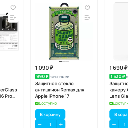
1 090 ₽
1 690 ₽
990 ₽
1 530 ₽
наличными
Защитное стекло
Защитно
erGlass
антишпион Remax для
камеру 
16 Pro
Apple iPhone 17
Lens Gla
iPhone 1
Доступно
Доступ
В корзину
В кор