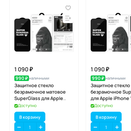
1 090 ₽
1 090 ₽
990 ₽
990 ₽
наличными
наличными
Защитное стекло
Защитное стекло
безрамочное матовое
безрамочное Sup
SuperGlass для Apple
для Apple iPhone 
iPhone 17 / 16 Pro
Max / 17 Pro Max
Доступно
Доступно
В корзину
В корзину