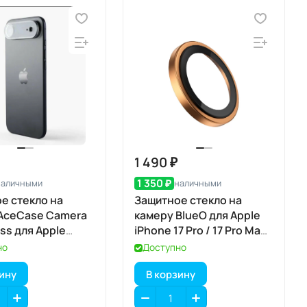
1 490 ₽
1 350 ₽
наличными
наличными
е стекло на
Защитное стекло на
AceCase Camera
камеру BlueO для Apple
ss для Apple
iPhone 17 Pro / 17 Pro Max,
7 Air
Aluminium, 3 шт., Orange
но
Доступно
(оранжевый), с
зину
В корзину
аппликатором