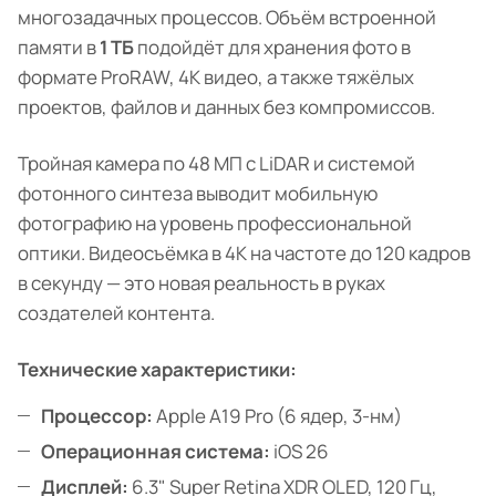
многозадачных процессов. Объём встроенной
памяти в
1 ТБ
подойдёт для хранения фото в
формате ProRAW, 4K видео, а также тяжёлых
проектов, файлов и данных без компромиссов.
Тройная камера по 48 МП с LiDAR и системой
фотонного синтеза выводит мобильную
фотографию на уровень профессиональной
оптики. Видеосъёмка в 4K на частоте до 120 кадров
в секунду — это новая реальность в руках
создателей контента.
Технические характеристики:
Процессор:
Apple A19 Pro (6 ядер, 3-нм)
Операционная система:
iOS 26
Дисплей:
6.3" Super Retina XDR OLED, 120 Гц,