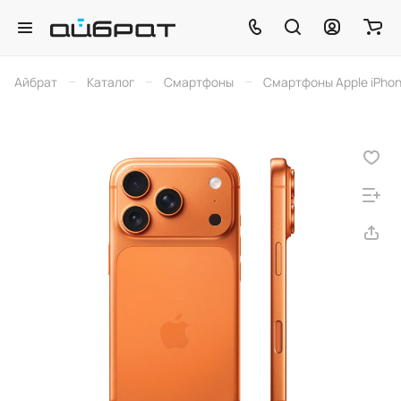
–
–
–
Айбрат
Каталог
Смартфоны
Смартфоны Apple iPho