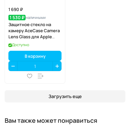
1 690 ₽
1 530 ₽
наличными
Защитное стекло на
камеру AceCase Camera
Lens Glass для Apple
iPhone 17
Доступно
В корзину
Загрузить еще
Вам также может понравиться