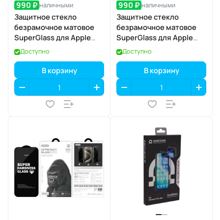
990 ₽
990 ₽
наличными
наличными
Защитное стекло
Защитное стекло
безрамочное матовое
безрамочное матовое
SuperGlass для Apple
SuperGlass для Apple
iPhone 17 Pro
iPhone 17 Air
Доступно
Доступно
В корзину
В корзину