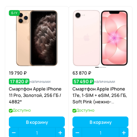
Б/У
19 790 ₽
63 870 ₽
17 820 ₽
57 490 ₽
наличными
наличными
Смартфон Apple iPhone
Смартфон Apple iPhone
11 Pro, Золотой, 256 ГБ /
17e, 1-SIM + eSIM, 256 ГБ,
4882*
Soft Pink (нежно-
розовый)
Доступно
Доступно
В корзину
В корзину