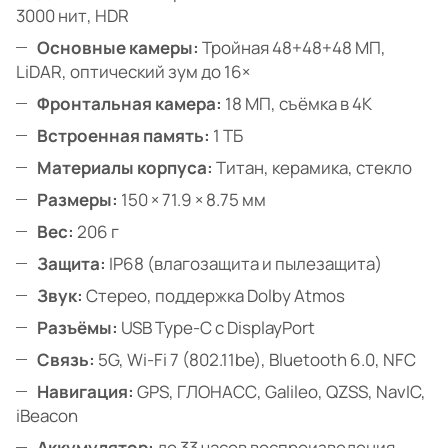
3000 нит, HDR
Основные камеры:
Тройная 48+48+48 МП,
LiDAR, оптический зум до 16×
Фронтальная камера:
18 МП, съёмка в 4K
Встроенная память:
1 ТБ
Материалы корпуса:
Титан, керамика, стекло
Размеры:
150 × 71.9 × 8.75 мм
Вес:
206 г
Защита:
IP68 (влагозащита и пылезащита)
Звук:
Стерео, поддержка Dolby Atmos
Разъёмы:
USB Type-C с DisplayPort
Связь:
5G, Wi-Fi 7 (802.11be), Bluetooth 6.0, NFC
Навигация:
GPS, ГЛОНАСС, Galileo, QZSS, NavIC,
iBeacon
Аккумулятор:
до 33 часов воспроизведения