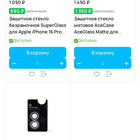
1 090 ₽
1 490 ₽
990 ₽
1 350 ₽
наличными
наличными
Защитное стекло
Защитное стекло
безрамочное SuperGlass
матовое AceCase
для Apple iPhone 16 Pro
AceGlass Matte для
Max / 17 Pro Max
Apple iPhone 17 Pro Max
Доступно
Доступно
В корзину
В корзину