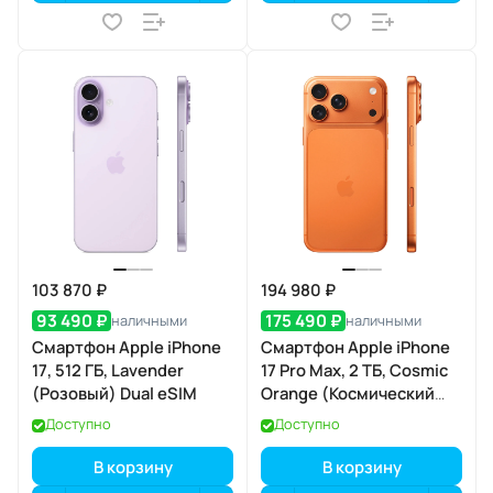
103 870 ₽
194 980 ₽
93 490 ₽
175 490 ₽
наличными
наличными
Смартфон Apple iPhone
Смартфон Apple iPhone
17, 512 ГБ, Lavender
17 Pro Max, 2 ТБ, Cosmic
(Розовый) Dual eSIM
Orange (Космический
оранжевый) SIM+eSIM
Доступно
Доступно
В корзину
В корзину