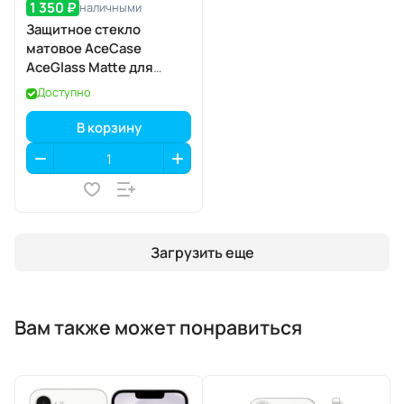
1 350 ₽
наличными
Защитное стекло
матовое AceCase
AceGlass Matte для
Apple iPhone 17 Pro Max
Доступно
В корзину
Загрузить еще
Вам также может понравиться