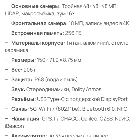
Основные камеры:
Тройная 48+48+48 МП,
LiDAR, макросъёмка, зум 16×
Фронтальная камера:
18 МП, запись видео в 4K
Встроенная память:
256 ГБ
Материалы корпуса:
Титан, алюминий, стекло,
керамика
Размеры:
150 × 71.9 × 8.75 мм
Вес:
206 г
Защита:
IP68 (вода и пыль)
Звук:
Стереодинамики, Dolby Atmos
Разъёмы:
USB Type-C с поддержкой DisplayPort
Связь:
5G, Wi-Fi 7 (802.11be), Bluetooth 6.0, NFC
Навигация:
GPS, ГЛОНАСС, Galileo, QZSS, NavIC,
iBeacon
Аккумулятор:
до 33 ч просмотра видео,