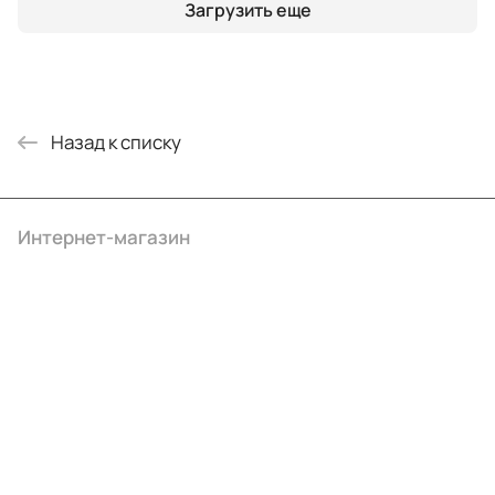
Загрузить еще
Назад к списку
Интернет-магазин
Компания
Информация
Помощь
+7 (4922) 22-10-15
info@ibrat.ru