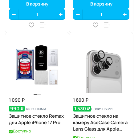
В корзину
В корзину
1 090 ₽
1 690 ₽
990 ₽
1 530 ₽
наличными
наличными
Защитное стекло Remax
Защитное стекло на
для Apple iPhone 17 Pro
камеру AceCase Camera
Lens Glass для Apple
Доступно
iPhone 17 Pro / 17 Pro Max
Доступно