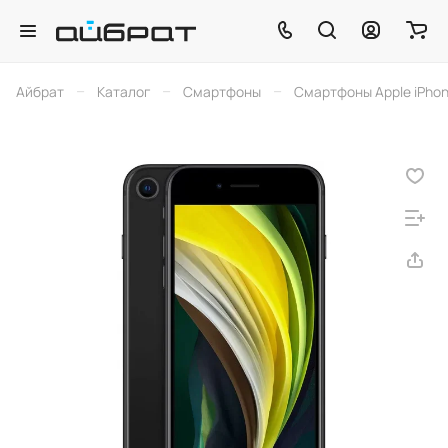
–
–
–
Айбрат
Каталог
Смартфоны
Смартфоны Apple iPho