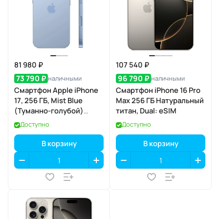
81 980 ₽
107 540 ₽
73 790 ₽
96 790 ₽
наличными
наличными
Смартфон Apple iPhone
Смартфон iPhone 16 Pro
17, 256 ГБ, Mist Blue
Max 256 ГБ Натуральный
(Туманно-голубой)
титан, Dual: eSIM
SIM+eSIM
Доступно
Доступно
В корзину
В корзину