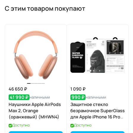
С этим товаром покупают
46 650 ₽
1 090 ₽
41 990 ₽
990 ₽
наличными
наличными
Наушники Apple AirPods
Защитное стекло
Max 2, Orange
безрамочное SuperGlass
(оранжевый) (MHWN4)
для Apple iPhone 16 Pro
Max / 17 Pro Max
Доступно
Доступно