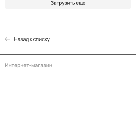
Загрузить еще
Назад к списку
Интернет-магазин
Компания
Информация
Помощь
+7 (4922) 22-10-15
info@ibrat.ru