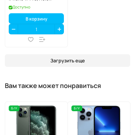
Quartz
Доступно
(голографический
кварц), MagSafe
В корзину
Загрузить еще
Вам также может понравиться
Б/У
Б/У