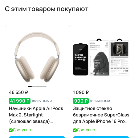
С этим товаром покупают
46 650 ₽
1 090 ₽
41 990 ₽
990 ₽
наличными
наличными
Наушники Apple AirPods
Защитное стекло
Max 2, Starlight
безрамочное SuperGlass
(сияющая звезда)
для Apple iPhone 16 Pro
(MHWL4)
Max / 17 Pro Max
Доступно
Доступно