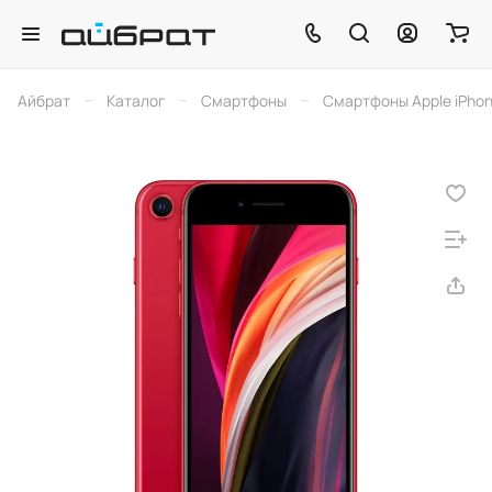
–
–
–
Айбрат
Каталог
Смартфоны
Смартфоны Apple iPho