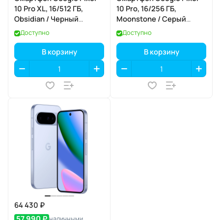
10 Pro XL, 16/512 ГБ,
10 Pro, 16/256 ГБ,
Obsidian / Черный
Moonstone / Серый
Обсидиан
Лунный Камень
Доступно
Доступно
В корзину
В корзину
64 430 ₽
57 990 ₽
наличными