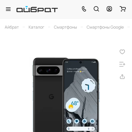
–
–
–
–
Айбрат
Каталог
Смартфоны
Смартфоны Google