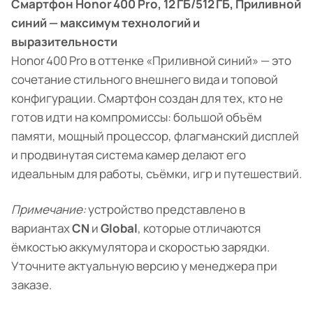
Смартфон Honor 400 Pro, 12 ГБ/512 ГБ, Приливной
синий — максимум технологий и
выразительности
Honor 400 Pro в оттенке «Приливной синий» — это
сочетание стильного внешнего вида и топовой
конфигурации. Смартфон создан для тех, кто не
готов идти на компромиссы: большой объём
памяти, мощный процессор, флагманский дисплей
и продвинутая система камер делают его
идеальным для работы, съёмки, игр и путешествий.
Примечание:
устройство представлено в
вариантах
CN
и
Global
, которые отличаются
ёмкостью аккумулятора и скоростью зарядки.
Уточните актуальную версию у менеджера при
заказе.