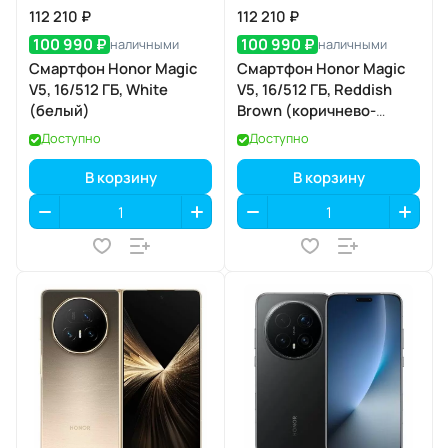
112 210 ₽
112 210 ₽
100 990 ₽
100 990 ₽
наличными
наличными
Смартфон Honor Magic
Смартфон Honor Magic
V5, 16/512 ГБ, White
V5, 16/512 ГБ, Reddish
(белый)
Brown (коричнево-
красный)
Доступно
Доступно
В корзину
В корзину