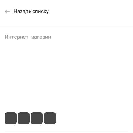
Назад к списку
Интернет-магазин
Компания
Информация
Помощь
+7 (4922) 22-10-15
info@ibrat.ru