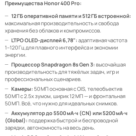
Преимущества Honor 400 Pro:
12 ГБ оперативной памяти и 512 ГБ встроенной:
максимальная производительность и свобода
хранения без облаков и компромиссов.
LTPO OLED-дисплей 6,78":
адаптивная частота
1–120 Гц для плавного интерфейса и экономии
энергии.
Процессор Snapdragon 8s Gen 3:
высочайшая
производительность для тяжёлых задач, игр и
профессиональных сценариев.
Камеры:
50 МП основная с OIS, телеобъектив
50 МП с 2.5x зумом, ширик 12 МП — и фронтальная
50 МП. Всё, что нужно для идеальных снимков.
Аккумулятор до 5500 мА·ч (CN) или 5200 мА·ч
(Global):
поддержка быстрой и беспроводной
зарядки, автономность на весь день.