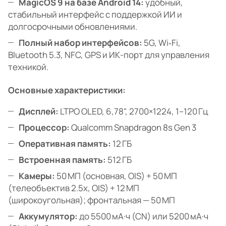
MagicOS 9 на базе Android 14:
удобный,
стабильный интерфейс с поддержкой ИИ и
долгосрочными обновлениями.
Полный набор интерфейсов:
5G, Wi‑Fi,
Bluetooth 5.3, NFC, GPS и ИК-порт для управления
техникой.
Основные характеристики:
Дисплей:
LTPO OLED, 6,78", 2700×1224, 1–120 Гц
Процессор:
Qualcomm Snapdragon 8s Gen 3
Оперативная память:
12 ГБ
Встроенная память:
512 ГБ
Камеры:
50 МП (основная, OIS) + 50 МП
(телеобъектив 2.5x, OIS) + 12 МП
(широкоугольная); фронтальная — 50 МП
Аккумулятор:
до 5500 мА·ч (CN) или 5200 мА·ч