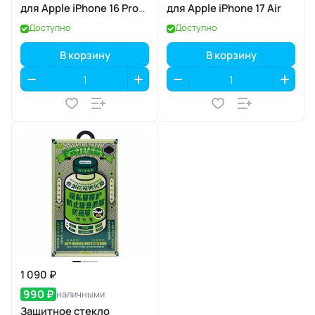
для Apple iPhone 16 Pro
для Apple iPhone 17 Air
Max / 17 Pro Max
Доступно
Доступно
В корзину
В корзину
1 090 ₽
990 ₽
наличными
Защитное стекло