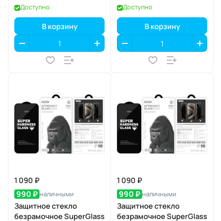
(MHWL4)
Доступно
Доступно
В корзину
В корзину
1 090 ₽
1 090 ₽
990 ₽
990 ₽
наличными
наличными
Защитное стекло
Защитное стекло
безрамочное SuperGlass
безрамочное SuperGlass