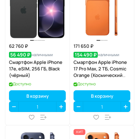
62 760 ₽
171 650 ₽
56 490 ₽
154 490 ₽
наличными
наличными
Смартфон Apple iPhone
Смартфон Apple iPhone
17e, eSIM, 256 ГБ, Black
17 Pro Max, 2 ТБ, Cosmic
(чёрный)
Orange (Космический
оранжевый) Dual eSIM
Доступно
Доступно
В корзину
В корзину
ХИТ