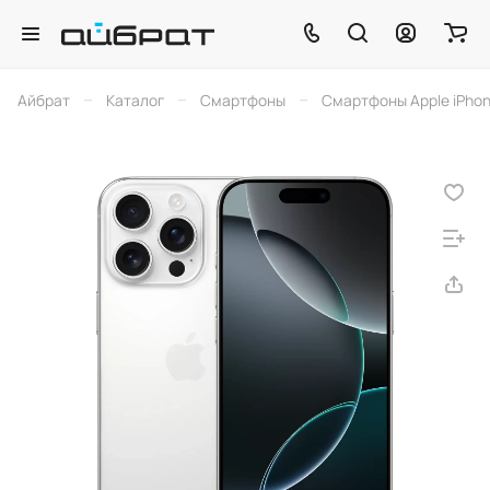
–
–
–
Айбрат
Каталог
Смартфоны
Смартфоны Apple iPho