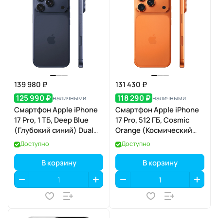
139 980 ₽
131 430 ₽
125 990 ₽
118 290 ₽
наличными
наличными
Смартфон Apple iPhone
Смартфон Apple iPhone
17 Pro, 1 ТБ, Deep Blue
17 Pro, 512 ГБ, Cosmic
(Глубокий синий) Dual
Orange (Космический
eSIM
оранжевый) SIM+eSIM
Доступно
Доступно
В корзину
В корзину