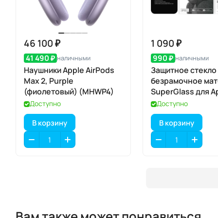
46 100 ₽
1 090 ₽
41 490 ₽
990 ₽
наличными
наличными
Наушники Apple AirPods
Защитное стекло
Max 2, Purple
безрамочное ма
(фиолетовый) (MHWP4)
SuperGlass для A
iPhone 17 / 16 Pro
Доступно
Доступно
В корзину
В корзину
Вам также может понравиться