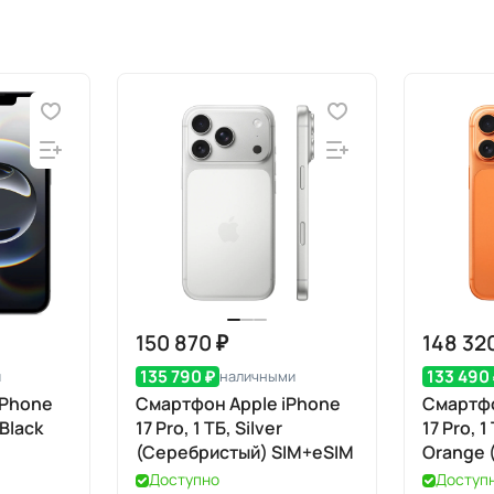
150 870 ₽
148 32
135 790 ₽
133 490
и
наличными
iPhone
Смартфон Apple iPhone
Смартфо
 Black
17 Pro, 1 ТБ, Silver
17 Pro, 
(Серебристый) SIM+eSIM
Orange 
оранжев
Доступно
Доступ