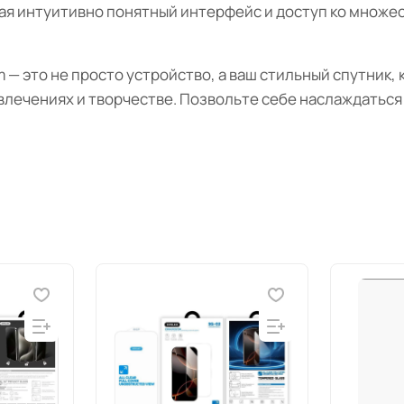
гая интуитивно понятный интерфейс и доступ ко множе
um — это не просто устройство, а ваш стильный спутник
звлечениях и творчестве. Позвольте себе наслаждатьс