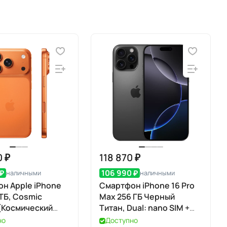
0 ₽
118 870 ₽
 ₽
106 990 ₽
наличными
наличными
н Apple iPhone
Смартфон iPhone 16 Pro
1 ТБ, Cosmic
Max 256 ГБ Черный
(Космический
Титан, Dual: nano SIM +
ый) SIM+eSIM
eSIM
но
Доступно