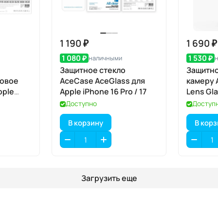
1 190 ₽
1 690 ₽
1 080 ₽
1 530 ₽
наличными
Защитное стекло
Защитно
товое
AceCase AceGlass для
камеру 
pple
Apple iPhone 16 Pro / 17
Lens Gla
iPhone 1
Доступно
Доступ
В корзину
В кор
Загрузить еще