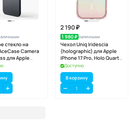
2 190 ₽
1 980 ₽
наличными
наличными
е стекло на
Чехол Uniq Iridescia
AceCase Camera
(holographic) для Apple
ss для Apple
iPhone 17 Pro, Holo Quartz
7 Air
(голографический
но
Доступно
кварц), MagSafe
зину
В корзину