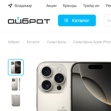
Владимир
Акции
Бренды
Трейд-ин
Ре
Каталог
–
–
–
Айбрат
Каталог
Смартфоны
Смартфоны Apple iPho