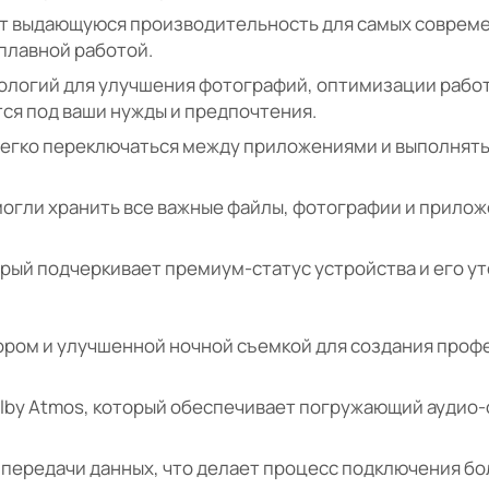
ает выдающуюся производительность для самых соврем
 плавной работой.
ологий для улучшения фотографий, оптимизации рабо
ся под ваши нужды и предпочтения.
 легко переключаться между приложениями и выполнят
могли хранить все важные файлы, фотографии и приложе
торый подчеркивает премиум-статус устройства и его у
ором и улучшенной ночной съемкой для создания про
lby Atmos, который обеспечивает погружающий аудио-
 передачи данных, что делает процесс подключения бо