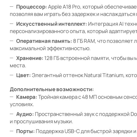
Процессор:
Apple A18 Pro, который обеспечив
позволяя вам играть без задержек и наслаждаться
Искусственный интеллект:
Интеграция AI техн
персонализированного опыта, который адаптирует
Оперативная память:
8 ГБ RAM, что позволяет
максимальной эффективностью.
Хранение:
128 ГБ встроенной памяти, чтобы вы 
места.
Цвет:
Элегантный оттенок Natural Titanium, ко
Дополнительные возможности:
Камера:
Тройная камера с 48 МП основным сенс
условиях.
Аудио:
Пространственный звук с поддержкой Do
и прослушивания музыки.
Порты:
Поддержка USB-C для быстрой зарядки и