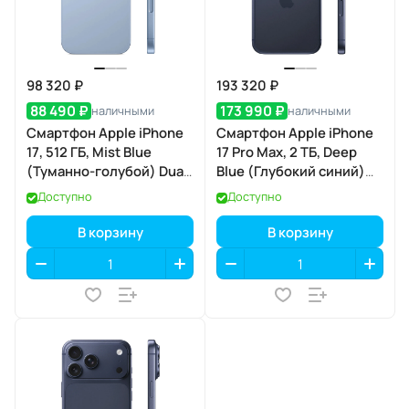
98 320 ₽
193 320 ₽
88 490 ₽
173 990 ₽
наличными
наличными
Смартфон Apple iPhone
Смартфон Apple iPhone
17, 512 ГБ, Mist Blue
17 Pro Max, 2 ТБ, Deep
(Туманно-голубой) Dual
Blue (Глубокий синий)
eSIM
SIM+eSIM
Доступно
Доступно
В корзину
В корзину