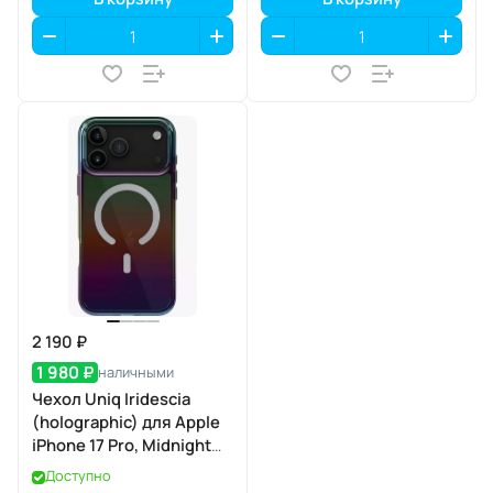
2 190 ₽
1 980 ₽
наличными
Чехол Uniq Iridescia
(holographic) для Apple
iPhone 17 Pro, Midnight
Quartz (полуночный
Доступно
кварц), MagSafe