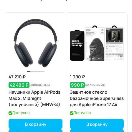
47 210 ₽
1 090 ₽
42 490 ₽
990 ₽
наличными
наличными
Наушники Apple AirPods
Защитное стекло
Max 2, Midnight
безрамочное SuperGlass
(полуночный) (MHWK4)
для Apple iPhone 17 Air
Доступно
Доступно
В корзину
В корзину