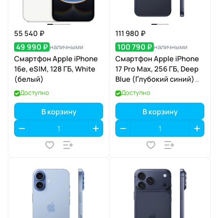
55 540 ₽
111 980 ₽
49 990 ₽
100 790 ₽
наличными
наличными
Смартфон Apple iPhone
Смартфон Apple iPhone
16e, eSIM, 128 ГБ, White
17 Pro Max, 256 ГБ, Deep
(белый)
Blue (Глубокий синий)
Dual eSIM
Доступно
Доступно
В корзину
В корзину