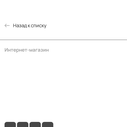
Назад к списку
Интернет-магазин
Компания
Информация
Помощь
+7 (4922) 22-10-15
info@ibrat.ru