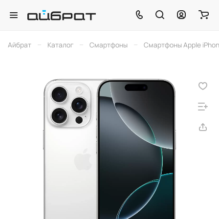
–
–
–
Айбрат
Каталог
Смартфоны
Смартфоны Apple iPho