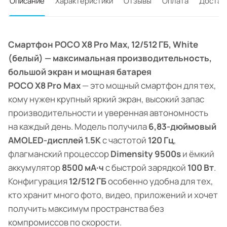
Описание
Характеристики
Отзывы
Оплата
Достав
Смартфон POCO X8 Pro Max, 12/512 ГБ, White
(белый) — максимальная производительность,
большой экран и мощная батарея
POCO X8 Pro Max
— это мощный смартфон для тех,
кому нужен крупный яркий экран, высокий запас
производительности и уверенная автономность
на каждый день. Модель получила
6,83-дюймовый
AMOLED-дисплей 1.5K
с частотой
120 Гц
,
флагманский процессор
Dimensity 9500s
и ёмкий
аккумулятор
8500 мА·ч
с быстрой зарядкой
100 Вт
.
Конфигурация
12/512 ГБ
особенно удобна для тех,
кто хранит много фото, видео, приложений и хочет
получить максимум пространства без
компромиссов по скорости.