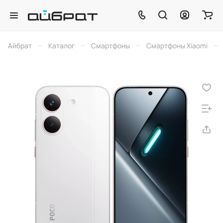
–
–
–
–
Айбрат
Каталог
Смартфоны
Смартфоны Xiaomi