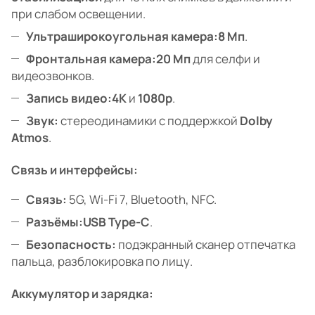
при слабом освещении.
Ультраширокоугольная камера:
8 Мп
.
Фронтальная камера:
20 Мп
для селфи и
видеозвонков.
Запись видео:
4K
и
1080p
.
Звук:
стереодинамики с поддержкой
Dolby
Atmos
.
Связь и интерфейсы:
Связь:
5G, Wi-Fi 7, Bluetooth, NFC.
Разъёмы:
USB Type-C
.
Безопасность:
подэкранный сканер отпечатка
пальца, разблокировка по лицу.
Аккумулятор и зарядка: