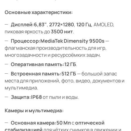
Основные характеристики:
Дисплей:
6,83"
,
2772×1280
,
120 Гц
, AMOLED,
пиковая яркость до
3500 нит
.
Процессор:
MediaTek Dimensity 9500s
—
флагманская производительность для игр,
многозадачности и ресурсоёмких задач.
Оперативная память:
12 ГБ
.
Встроенная память:
512 ГБ
— большой запас
места для приложений, фото, видео, документов и
мультимедиа.
Защита:
IP68
от пыли и воды.
Камеры и мультимедиа:
Основная камера:
50 Мп
с
оптической
стабилизацией
для чётких снимков в движении и