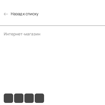
Назад к списку
Интернет-магазин
Компания
Информация
Помощь
+7 (4922) 22-10-15
info@ibrat.ru