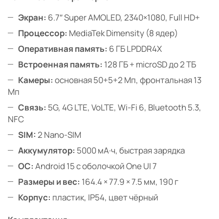
Экран:
6.7″ Super AMOLED, 2340×1080, Full HD+
Процессор:
MediaTek Dimensity (8 ядер)
Оперативная память:
6 ГБ LPDDR4X
Встроенная память:
128 ГБ + microSD до 2 ТБ
Камеры:
основная 50+5+2 Мп, фронтальная 13
Мп
Связь:
5G, 4G LTE, VoLTE, Wi-Fi 6, Bluetooth 5.3,
NFC
SIM:
2 Nano-SIM
Аккумулятор:
5000 мА·ч, быстрая зарядка
ОС:
Android 15 с оболочкой One UI 7
Размеры и вес:
164.4 × 77.9 × 7.5 мм, 190 г
Корпус:
пластик, IP54, цвет чёрный