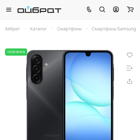
–
–
–
Айбрат
Каталог
Смартфоны
Смартфоны Samsung
НОВИНКА