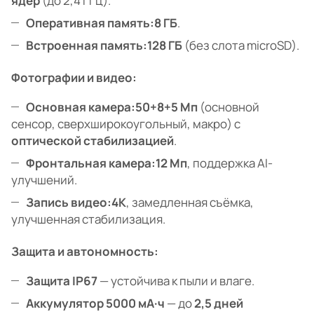
ядер
(до 2,4 ГГц).
Оперативная память:
8 ГБ
.
Встроенная память:
128 ГБ
(без слота microSD).
Фотографии и видео:
Основная камера:
50+8+5 Мп
(основной
сенсор, сверхширокоугольный, макро) с
оптической стабилизацией
.
Фронтальная камера:
12 Мп
, поддержка AI-
улучшений.
Запись видео:
4K
, замедленная съёмка,
улучшенная стабилизация.
Защита и автономность:
Защита IP67
— устойчива к пыли и влаге.
Аккумулятор 5000 мА·ч
— до
2,5 дней