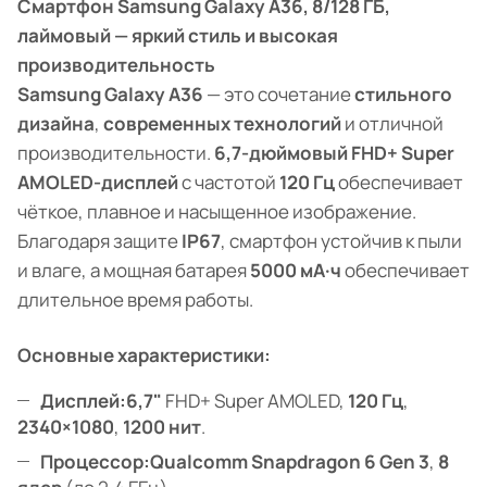
Смартфон Samsung Galaxy A36, 8/128 ГБ,
лаймовый — яркий стиль и высокая
производительность
Samsung Galaxy A36
— это сочетание
стильного
дизайна
,
современных технологий
и отличной
производительности.
6,7-дюймовый FHD+ Super
AMOLED-дисплей
с частотой
120 Гц
обеспечивает
чёткое, плавное и насыщенное изображение.
Благодаря защите
IP67
, смартфон устойчив к пыли
и влаге, а мощная батарея
5000 мА·ч
обеспечивает
длительное время работы.
Основные характеристики:
Дисплей:
6,7"
FHD+ Super AMOLED,
120 Гц
,
2340×1080
,
1200 нит
.
Процессор:
Qualcomm Snapdragon 6 Gen 3
,
8