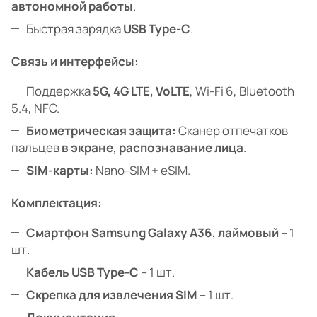
автономной работы
.
Быстрая зарядка
USB Type-C
.
Связь и интерфейсы:
Поддержка
5G, 4G LTE, VoLTE
, Wi-Fi 6, Bluetooth
5.4, NFC.
Биометрическая защита:
Сканер отпечатков
пальцев
в экране
,
распознавание лица
.
SIM-карты:
Nano-SIM + eSIM.
Комплектация:
Смартфон Samsung Galaxy A36, лаймовый
– 1
шт.
Кабель USB Type-C
– 1 шт.
Скрепка для извлечения SIM
– 1 шт.