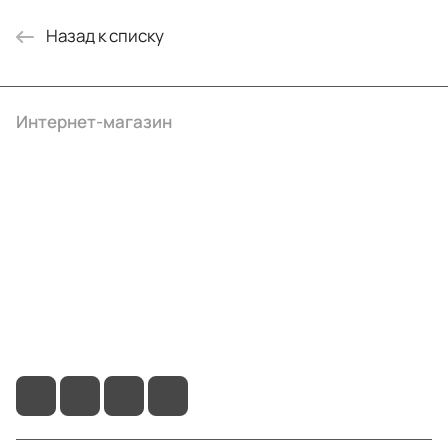
Назад к списку
Интернет-магазин
Компания
Информация
Помощь
+7 (4922) 22-10-15
info@ibrat.ru