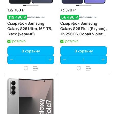
132 760 ₽
73 870 ₽
119 490 ₽
66 490 ₽
наличными
наличными
Смартфон Samsung
Смартфон Samsung
Galaxy S26 Ultra, 16/1 ТБ,
Galaxy S26 Plus (Exynos),
Black (чёрный)
12/256 ГБ, Cobalt Violet
(кобальтовый
Доступно
Доступно
фиолетовый)
В корзину
В корзину