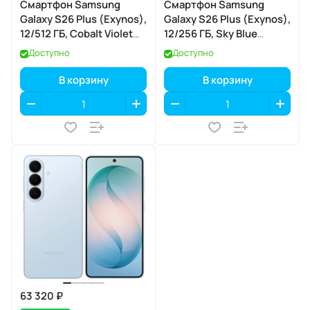
Смартфон Samsung
Смартфон Samsung
Galaxy S26 Plus (Exynos),
Galaxy S26 Plus (Exynos),
12/512 ГБ, Cobalt Violet
12/256 ГБ, Sky Blue
(кобальтовый
(небесно-голубой)
Доступно
Доступно
фиолетовый)
В корзину
В корзину
63 320 ₽