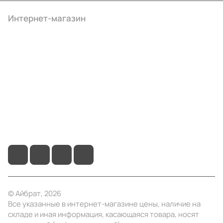
Интернет-магазин
Компания
Информация
Помощь
+7 (4922) 22-10-15
info@ibrat.ru
© Айбрат, 2026
Все указанные в интернет-магазине цены, наличие на
складе и иная информация, касающаяся товара, носят