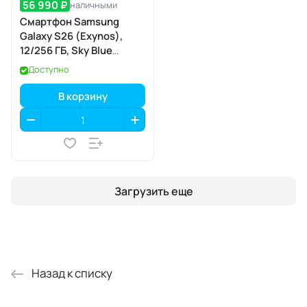
56 990 ₽
наличными
Смартфон Samsung
Galaxy S26 (Exynos),
12/256 ГБ, Sky Blue
(небесно-голубой)
Доступно
В корзину
Загрузить еще
Назад к списку