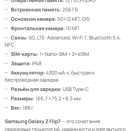
Оперативная память:
12 ГБ LPDDR5
Встроенная память:
256 ГБ
Основная камера:
50+12 МП, OIS
Фронтальная камера:
10 МП
Связь:
5G, LTE-Advanced, Wi‑Fi 7, Bluetooth 5.4,
NFC
SIM-карты:
1× Nano-SIM + 2× eSIM
Защита:
IP48
Аккумулятор:
4300 мА·ч, быстрая и
беспроводная зарядка
Разъём для зарядки:
USB Type‑C
Размеры:
166.7 × 75.2 × 6.5 мм
Вес:
188 г
Samsung Galaxy Z Flip7
— это сочетание
передовых технологий, надёжности и элегантного