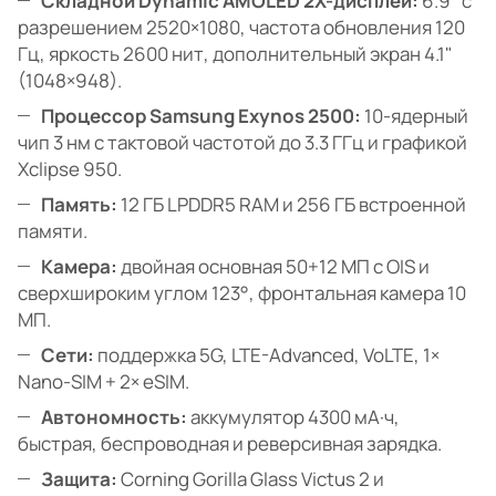
Складной Dynamic AMOLED 2X-дисплей:
6.9" с
разрешением 2520×1080, частота обновления 120
Гц, яркость 2600 нит, дополнительный экран 4.1"
(1048×948).
Процессор Samsung Exynos 2500:
10-ядерный
чип 3 нм с тактовой частотой до 3.3 ГГц и графикой
Xclipse 950.
Память:
12 ГБ LPDDR5 RAM и 256 ГБ встроенной
памяти.
Камера:
двойная основная 50+12 МП с OIS и
сверхшироким углом 123°, фронтальная камера 10
МП.
Сети:
поддержка 5G, LTE-Advanced, VoLTE, 1×
Nano-SIM + 2× eSIM.
Автономность:
аккумулятор 4300 мА·ч,
быстрая, беспроводная и реверсивная зарядка.
Защита:
Corning Gorilla Glass Victus 2 и