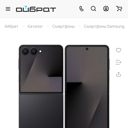
–
–
–
Айбрат
Каталог
Смартфоны
Смартфоны Samsung