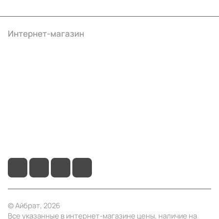
Интернет-магазин
Компания
Информация
Помощь
+7 (4922) 22-10-15
info@ibrat.ru
© Айбрат, 2026
Все указанные в интернет-магазине цены, наличие на