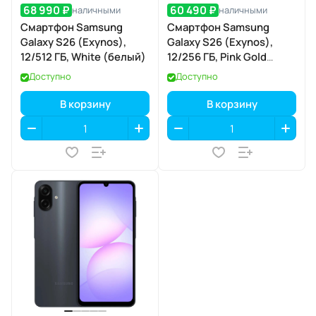
68 990 ₽
60 490 ₽
наличными
наличными
Смартфон Samsung
Смартфон Samsung
Galaxy S26 (Exynos),
Galaxy S26 (Exynos),
12/512 ГБ, White (белый)
12/256 ГБ, Pink Gold
(розовое золото)
Доступно
Доступно
В корзину
В корзину