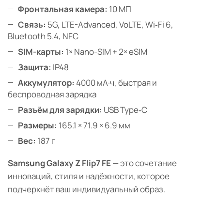
Фронтальная камера:
10 МП
Связь:
5G, LTE-Advanced, VoLTE, Wi‑Fi 6,
Bluetooth 5.4, NFC
SIM-карты:
1× Nano-SIM + 2× eSIM
Защита:
IP48
Аккумулятор:
4000 мА·ч, быстрая и
беспроводная зарядка
Разъём для зарядки:
USB Type‑C
Размеры:
165.1 × 71.9 × 6.9 мм
Вес:
187 г
Samsung Galaxy Z Flip7 FE
— это сочетание
инноваций, стиля и надёжности, которое
подчеркнёт ваш индивидуальный образ.