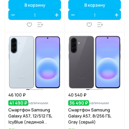
В корзину
В корзину
46 100 ₽
40 540 ₽
41 490 ₽
36 490 ₽
наличными
наличными
Смартфон Samsung
Смартфон Samsung
Galaxy A57, 12/512 ГБ,
Galaxy A57, 8/256 ГБ,
IcyBlue (ледяной
Gray (серый)
голубой)