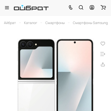
–
–
–
Айбрат
Каталог
Смартфоны
Смартфоны Samsung