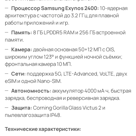
Процессор Samsung Exynos 2400:
10-ядерная
архитектура с частотой до 3.2 ГГц для плавной
работы приложений и игр.
Память:
8 ГБ LPDDR5 RAM и 256 ГБ встроенной
памяти.
Камера:
двойная основная 50+12 МП с OIS,
широким углом 123° и функцией ночной съёмки;
фронтальная камера 10 МП.
Сети:
поддержка 5G, LTE-Advanced, VoLTE, двух
eSIM и одной Nano-SIM.
Автономность:
аккумулятор 4000 мА·ч, быстрая
зарядка, беспроводная и реверсивная зарядка.
Защита:
Corning Gorilla Glass Victus 2 и
пылевлагозащита IP48.
Технические характеристики: