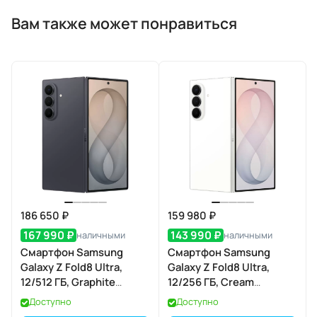
Вам также может понравиться
186 650 ₽
159 980 ₽
167 990 ₽
143 990 ₽
наличными
наличными
Смартфон Samsung
Смартфон Samsung
Galaxy Z Fold8 Ultra,
Galaxy Z Fold8 Ultra,
12/512 ГБ, Graphite
12/256 ГБ, Cream
(графитовый)
(кремовый)
Доступно
Доступно