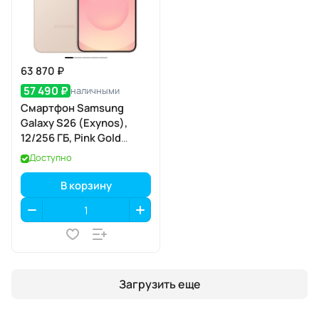
63 870 ₽
57 490 ₽
наличными
Смартфон Samsung
Galaxy S26 (Exynos),
12/256 ГБ, Pink Gold
(розовое золото)
Доступно
В корзину
Загрузить еще