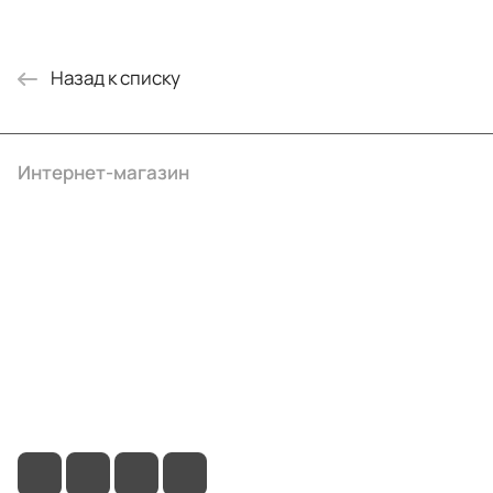
Назад к списку
Интернет-магазин
Компания
Информация
Помощь
+7 (4922) 22-10-15
info@ibrat.ru