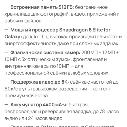
Встроенная память 512 ГБ:
безграничное
хранилище для фотографий, видео, приложений и
рабочих файлов.
Мощный процессор Snapdragon 8 Elite for
Galaxy:
до 4.47 ГГц, высокая производительность и
энергоэффективность даже при сложных задачах.
Флагманская система камер:
200 МП + 12 МП +
10 МП с 3x оптическим зумом, фронтальная и
внутренняя камеры по 10 МП — для
профессиональной съёмки в любых условиях.
Поддержка видео до 8K:
съёмка с частотой до
60 к/с в ультравысоком разрешении — контент
премиум-качества.
Аккумулятор 4400 мА·ч:
быстрая,
беспроводная и реверсивная зарядка, до 78 часов
аудио или 24 часов видео.