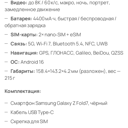
Видео:
до 8K / 60 к/с, макро, ночь, портрет,
замедленное движение
Батарея:
4400 мА·ч, быстрая / беспроводная /
обратная зарядка
SIM-карты:
2× nano‑SIM + eSIM
Связь:
5G, Wi‑Fi 7, Bluetooth 5.4, NFC, UWB
Навигация:
GPS, ГЛОНАСС, Galileo, BeiDou, QZSS
ОС:
Android 16
Габариты:
158.4×143.2×4.2 мм (разложен), вес —
215 г
Комплектация:
Смартфон Samsung Galaxy Z Fold7, чёрный
Кабель USB Type‑C
Скрепка для SIM