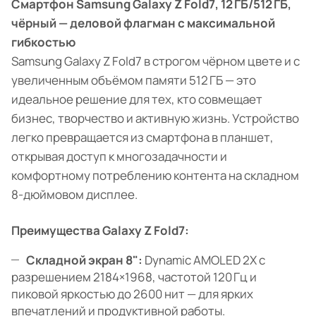
Смартфон Samsung Galaxy Z Fold7, 12 ГБ/512 ГБ,
чёрный — деловой флагман с максимальной
гибкостью
Samsung Galaxy Z Fold7 в строгом чёрном цвете и с
увеличенным объёмом памяти 512 ГБ — это
идеальное решение для тех, кто совмещает
бизнес, творчество и активную жизнь. Устройство
легко превращается из смартфона в планшет,
открывая доступ к многозадачности и
комфортному потреблению контента на складном
8-дюймовом дисплее.
Преимущества Galaxy Z Fold7:
Складной экран 8":
Dynamic AMOLED 2X с
разрешением 2184×1968, частотой 120 Гц и
пиковой яркостью до 2600 нит — для ярких
впечатлений и продуктивной работы.