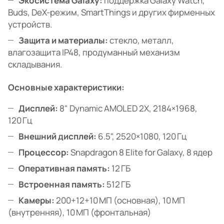
Экосистема Galaxy:
поддержка Galaxy Watch,
Buds, DeX-режим, SmartThings и других фирменных
устройств.
Защита и материалы:
стекло, металл,
влагозащита IP48, продуманный механизм
складывания.
Основные характеристики:
Дисплей:
8" Dynamic AMOLED 2X, 2184×1968,
120 Гц
Внешний дисплей:
6.5", 2520×1080, 120 Гц
Процессор:
Snapdragon 8 Elite for Galaxy, 8 ядер
Оперативная память:
12 ГБ
Встроенная память:
512 ГБ
Камеры:
200+12+10 МП (основная), 10 МП
(внутренняя), 10 МП (фронтальная)