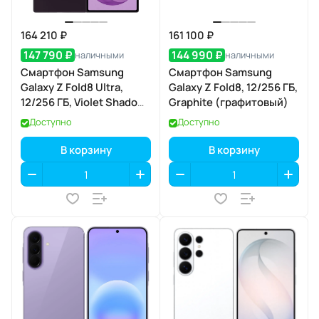
164 210 ₽
161 100 ₽
147 790 ₽
144 990 ₽
наличными
наличными
Смартфон Samsung
Смартфон Samsung
Galaxy Z Fold8 Ultra,
Galaxy Z Fold8, 12/256 ГБ,
12/256 ГБ, Violet Shadow
Graphite (графитовый)
(фиолетовая тень)
Доступно
Доступно
В корзину
В корзину