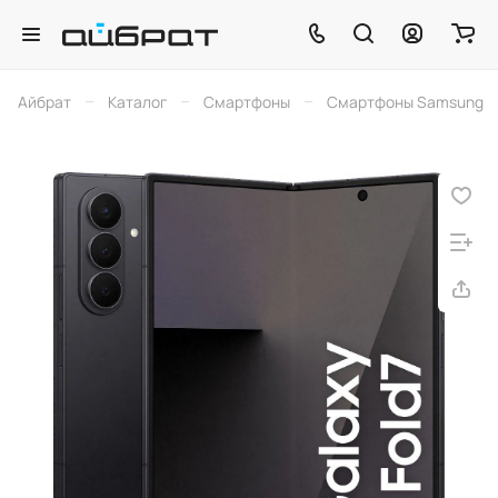
–
–
–
Айбрат
Каталог
Смартфоны
Смартфоны Samsung