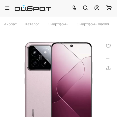
–
–
–
–
Айбрат
Каталог
Смартфоны
Смартфоны Xiaomi