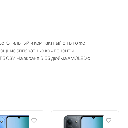
е. Стильный и компактный он в то же
Мощные аппаратные компоненты
ГБ ОЗУ. На экране 6.55 дюйма AMOLED с