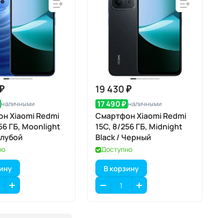
 ₽
19 430 ₽
17 490 ₽
наличными
наличными
н Xiaomi Redmi
Смартфон Xiaomi Redmi
56 ГБ, Moonlight
15C, 8/256 ГБ, Midnight
олубой
Black / Черный
но
Доступно
зину
В корзину