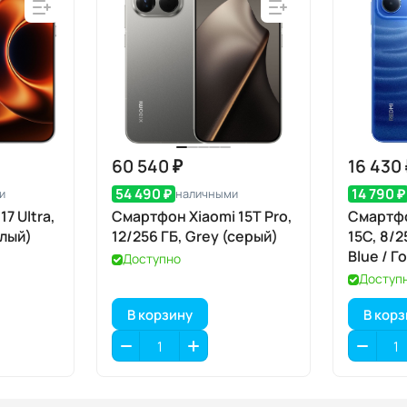
60 540 ₽
16 430
54 490 ₽
14 790 ₽
и
наличными
7 Ultra,
Смартфон Xiaomi 15T Pro,
Смартфо
елый)
12/256 ГБ, Grey (серый)
15C, 8/2
Blue / Г
Доступно
Доступ
В корзину
В кор