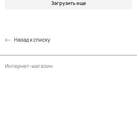
Загрузить еще
Назад к списку
Интернет-магазин
Компания
Информация
Помощь
+7 (4922) 22-10-15
info@ibrat.ru