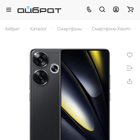
–
–
–
–
Айбрат
Каталог
Смартфоны
Смартфоны Xiaomi