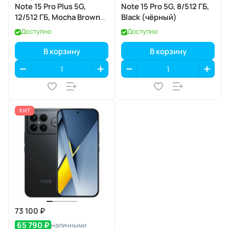
Note 15 Pro Plus 5G,
Note 15 Pro 5G, 8/512 ГБ,
12/512 ГБ, Mocha Brown
Black (чёрный)
(коричневый мокко)
Доступно
Доступно
В корзину
В корзину
ХИТ
73 100 ₽
65 790 ₽
наличными