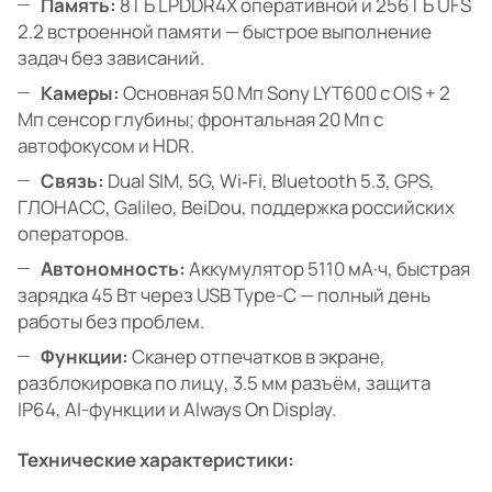
Память:
8 ГБ LPDDR4X оперативной и 256 ГБ UFS
2.2 встроенной памяти — быстрое выполнение
задач без зависаний.
Камеры:
Основная 50 Мп Sony LYT600 с OIS + 2
Мп сенсор глубины; фронтальная 20 Мп с
автофокусом и HDR.
Связь:
Dual SIM, 5G, Wi‑Fi, Bluetooth 5.3, GPS,
ГЛОНАСС, Galileo, BeiDou, поддержка российских
операторов.
Автономность:
Аккумулятор 5110 мА·ч, быстрая
зарядка 45 Вт через USB Type-C — полный день
работы без проблем.
Функции:
Сканер отпечатков в экране,
разблокировка по лицу, 3.5 мм разъём, защита
IP64, AI-функции и Always On Display.
Технические характеристики: