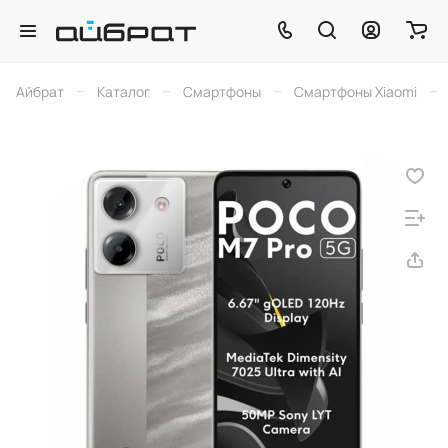
–
–
–
–
Айбрат
Каталог
Смартфоны
Смартфоны Xiaomi