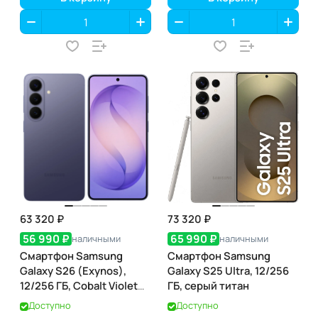
63 320 ₽
73 320 ₽
56 990 ₽
65 990 ₽
наличными
наличными
Смартфон Samsung
Смартфон Samsung
Galaxy S26 (Exynos),
Galaxy S25 Ultra, 12/256
12/256 ГБ, Cobalt Violet
ГБ, серый титан
(кобальтовый
Доступно
Доступно
фиолетовый)