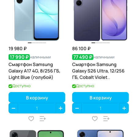
19 980 ₽
86 100 ₽
17 990 ₽
77 490 ₽
наличными
наличными
Смартфон Samsung
Смартфон Samsung
Galaxy A17 4G, 8/256 ГБ,
Galaxy S26 Ultra, 12/256
Light Blue (голубой)
ГБ, Cobalt Violet
(кобальтовый
Доступно
Доступно
фиолетовый)
В корзину
В корзину