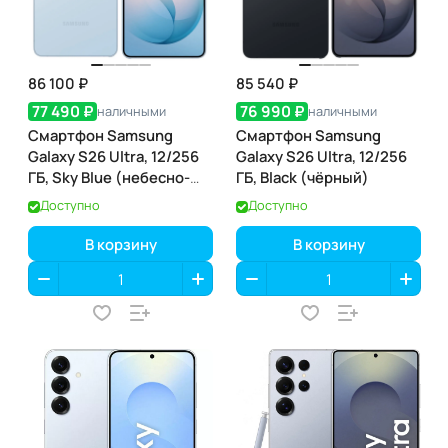
86 100 ₽
85 540 ₽
77 490 ₽
76 990 ₽
наличными
наличными
Смартфон Samsung
Смартфон Samsung
Galaxy S26 Ultra, 12/256
Galaxy S26 Ultra, 12/256
ГБ, Sky Blue (небесно-
ГБ, Black (чёрный)
голубой)
Доступно
Доступно
В корзину
В корзину