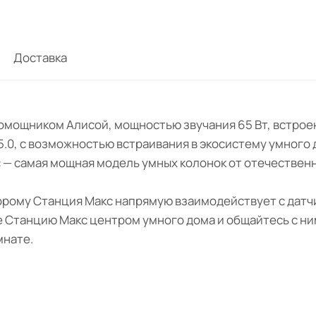
Доставка
помощником Алисой, мощностью звучания 65 Вт, встрое
h 5.0, с возможностью встраивания в экосистему умного
 — самая мощная модель умных колонок от отечественн
торому Станция Макс напрямую взаимодействует с датч
е Станцию Макс центром умного дома и общайтесь с ни
мнате.