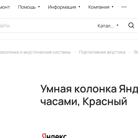
монт
Помощь
Информация
Компания
Каталог
–
–
околонки и акустические системы
Портативная акустика
Я
Умная колонка Янд
часами, Красный