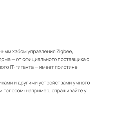
нным хабом управления Zigbee,
 дома — от официального поставщика с
ого IT-гиганта — имеет поистине
иками и другими устройствами умного
м голосом: например, спрашивайте у