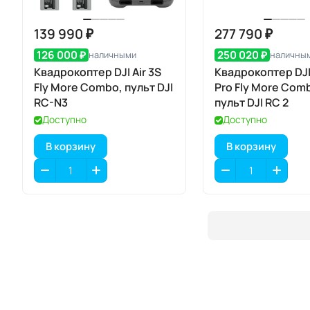
139 990 ₽
277 790 ₽
126 000 ₽
250 020 ₽
наличными
наличны
Квадрокоптер DJI Air 3S
Квадрокоптер DJI
Fly More Combo, пульт DJI
Pro Fly More Com
RC-N3
пульт DJI RC 2
Доступно
Доступно
В корзину
В корзину