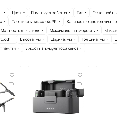
ь
Цвет
Память устройства
Тип
Основной цв
с
Плотность пикселей, PPI
Количество цветов диспле
Мощность двигателя
Максимальная скорость
Макси
etooth
Высота, мм
Ширина, мм
Толщина, мм
Ш
т памяти
Ёмкость аккумулятора кейса