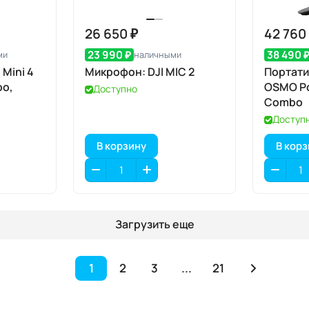
26 650 ₽
42 760
23 990 ₽
38 490 
ми
наличными
 Mini 4
Микрофон: DJI MIC 2
Портати
bo,
OSMO Po
Доступно
Combo
Доступ
В корзину
В кор
Загрузить еще
1
2
3
...
21