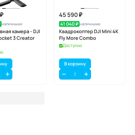
 ₽
45 590 ₽
₽
41 040 ₽
наличными
наличными
вная камера - DJI
Квадрокоптер DJI Mini 4K
cket 3 Creator
Fly More Combo
Доступно
но
зину
В корзину