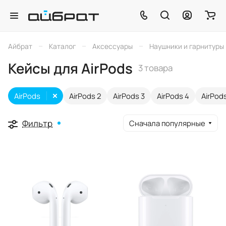
–
–
–
Айбрат
Каталог
Аксессуары
Наушники и гарнитуры
Кейсы для AirPods
3 товара
AirPods
AirPods 2
AirPods 3
AirPods 4
AirPod
Фильтр
Сначала популярные