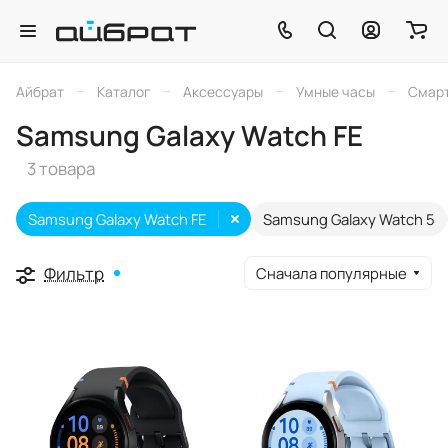
–
–
–
–
Айбрат
Каталог
Аксессуары
Умные часы
Смарт
Samsung Galaxy Watch FE
3 товара
Samsung Galaxy Watch FE
Samsung Galaxy Watch 5
Фильтр
Сначала популярные