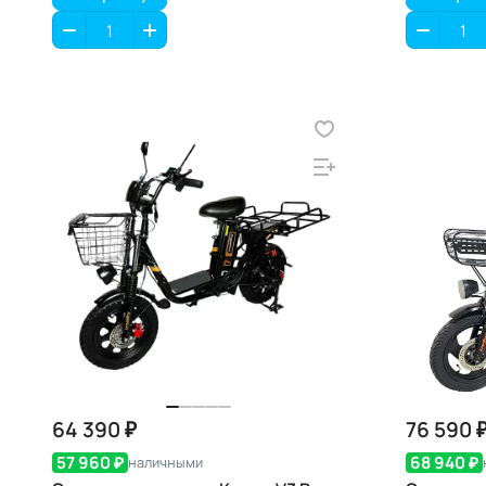
64 390 ₽
76 590 
57 960 ₽
68 940 ₽
наличными