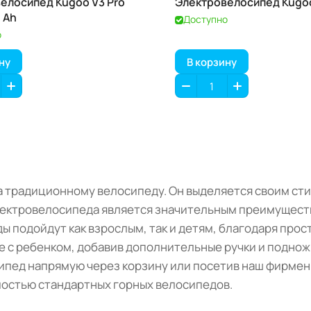
елосипед Kugoo V3 Pro
Электровелосипед Kugo
6 Ah
Доступно
о
ну
В корзину
 традиционному велосипеду. Он выделяется своим ст
ектровелосипеда является значительным преимуществ
ы подойдут как взрослым, так и детям, благодаря про
е с ребенком, добавив дополнительные ручки и поднож
сипед напрямую через корзину или посетив наш фирме
мостью стандартных горных велосипедов.