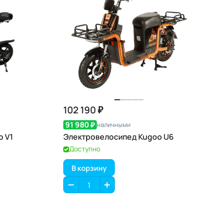
102 190 ₽
91 980 ₽
наличными
o V1
Электровелосипед Kugoo U6
Доступно
В корзину