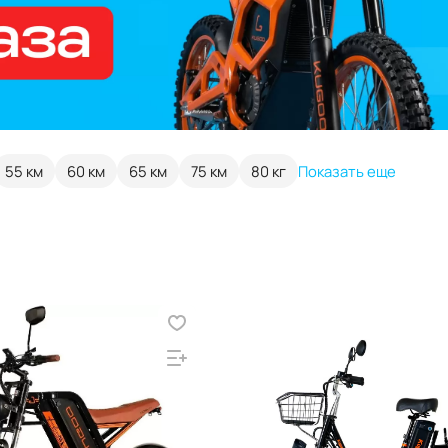
55 км
60 км
65 км
75 км
80 кг
Показать еще