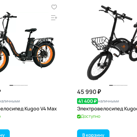
₽
45 990 ₽
41 400 ₽
наличными
наличными
елосипед Kugoo V4 Max
Электровелосипед Kugoo
о
Доступно
ну
В корзину