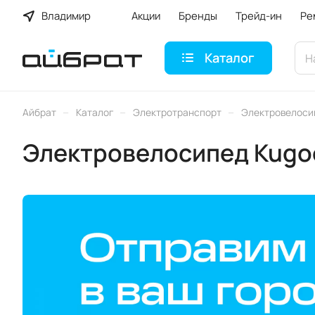
Владимир
Акции
Бренды
Трейд-ин
Ре
Каталог
–
–
–
Айбрат
Каталог
Электротранспорт
Электровелоси
Электровелосипед Kugo