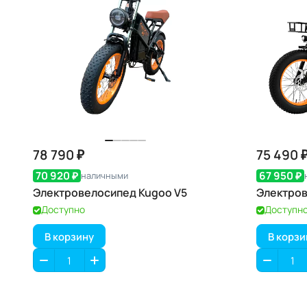
78 790 ₽
75 490 
70 920 ₽
67 950 ₽
наличными
Электровелосипед Kugoo V5
Электров
Доступно
Доступн
В корзину
В корзи