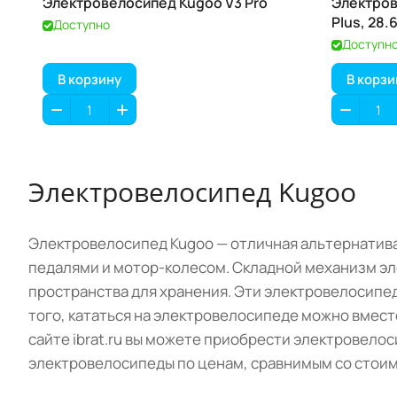
Электровелосипед Kugoo V3 Pro
Электров
Plus, 28.
Доступно
Доступн
В корзину
В корзи
Электровелосипед Kugoo
Электровелосипед Kugoo — отличная альтернатива
педалями и мотор-колесом. Складной механизм эл
пространства для хранения. Эти электровелосипед
того, кататься на электровелосипеде можно вмест
сайте ibrat.ru вы можете приобрести электровело
электровелосипеды по ценам, сравнимым со стои