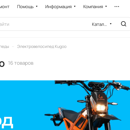
монт
Помощь
Информация
Компания
Каталог
–
педы
Электровелосипед Kugoo
o
16 товаров