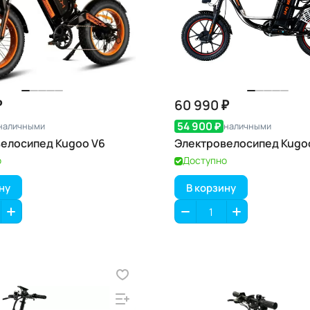
₽
60 990 ₽
54 900 ₽
наличными
наличными
елосипед Kugoo V6
Электровелосипед Kugo
о
Доступно
ну
В корзину