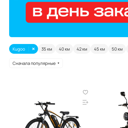
Kugoo
35 км
40 км
42 км
45 км
50 км
Сначала популярные