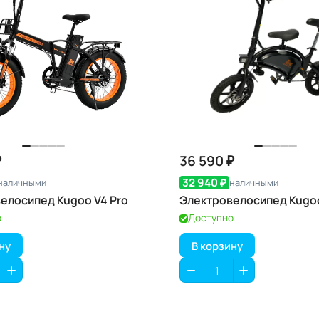
₽
36 590 ₽
32 940 ₽
наличными
наличными
елосипед Kugoo V4 Pro
Электровелосипед Kugo
о
Доступно
ну
В корзину