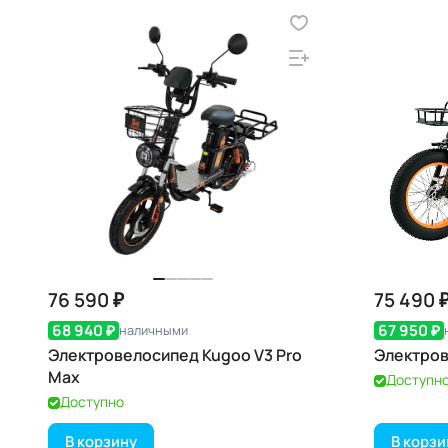
76 590 ₽
75 490 
68 940 ₽
67 950 ₽
наличными
Электровелосипед Kugoo V3 Pro
Электров
Max
Доступн
Доступно
В корзину
В корзи