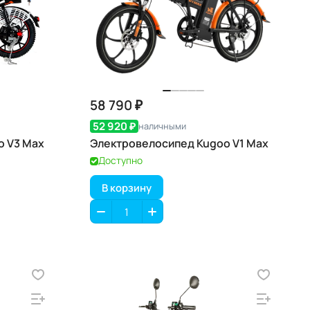
58 790 ₽
52 920 ₽
наличными
o V3 Max
Электровелосипед Kugoo V1 Max
Доступно
В корзину