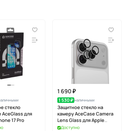
1 690 ₽
1 530 ₽
наличными
наличными
е стекло
Защитное стекло на
 AceGlass для
камеру AceCase Camera
hone 17 Pro
Lens Glass для Apple
iPhone 17 Pro / 17 Pro Max
но
Доступно