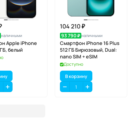
₽
104 210 ₽
93 790 ₽
наличными
наличными
н Apple iPhone
Смартфон iPhone 16 Plus
 ГБ, белый
512 ГБ Бирюзовый, Dual:
nano SIM + eSIM
но
Доступно
зину
В корзину