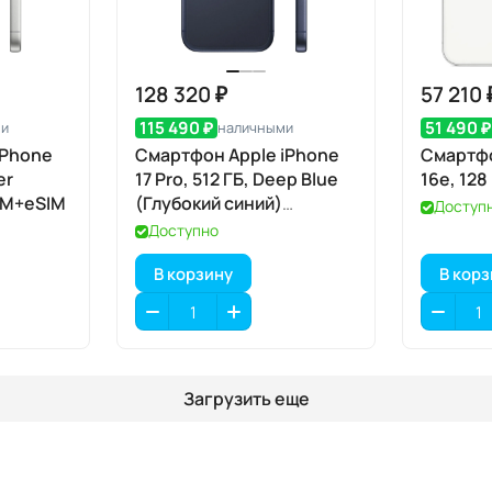
128 320 ₽
57 210 
115 490 ₽
51 490 ₽
ми
наличными
iPhone
Смартфон Apple iPhone
Смартфо
er
17 Pro, 512 ГБ, Deep Blue
16e, 128
IM+eSIM
(Глубокий синий)
Доступ
SIM+eSIM
Доступно
В корзину
В кор
Загрузить еще