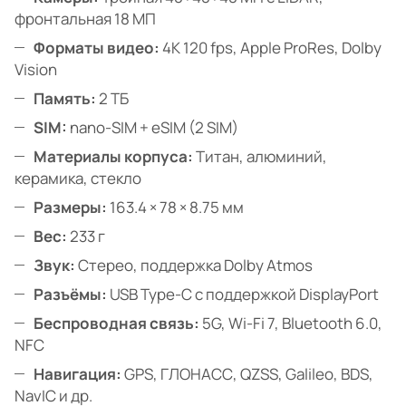
фронтальная 18 МП
Форматы видео:
4K 120 fps, Apple ProRes, Dolby
Vision
Память:
2 ТБ
SIM:
nano-SIM + eSIM (2 SIM)
Материалы корпуса:
Титан, алюминий,
керамика, стекло
Размеры:
163.4 × 78 × 8.75 мм
Вес:
233 г
Звук:
Стерео, поддержка Dolby Atmos
Разъёмы:
USB Type-C с поддержкой DisplayPort
Беспроводная связь:
5G, Wi-Fi 7, Bluetooth 6.0,
NFC
Навигация:
GPS, ГЛОНАСС, QZSS, Galileo, BDS,
NavIC и др.