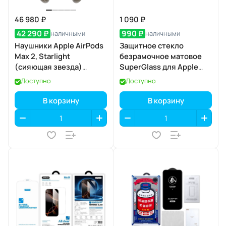
46 980 ₽
1 090 ₽
42 290 ₽
990 ₽
наличными
наличными
Наушники Apple AirPods
Защитное стекло
Max 2, Starlight
безрамочное матовое
(сияющая звезда)
SuperGlass для Apple
(MHWL4)
iPhone 17 Air
Доступно
Доступно
В корзину
В корзину