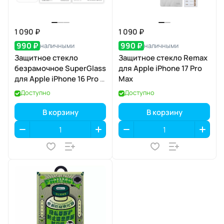
1 090 ₽
1 090 ₽
990 ₽
990 ₽
наличными
наличными
Защитное стекло
Защитное стекло Remax
безрамочное SuperGlass
для Apple iPhone 17 Pro
для Apple iPhone 16 Pro /
Max
17 / 17 Pro
Доступно
Доступно
В корзину
В корзину