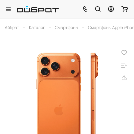
–
–
–
Айбрат
Каталог
Смартфоны
Смартфоны Apple iPho