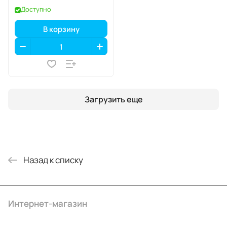
SIM+eSIM
Доступно
В корзину
Загрузить еще
Назад к списку
Интернет-магазин
Компания