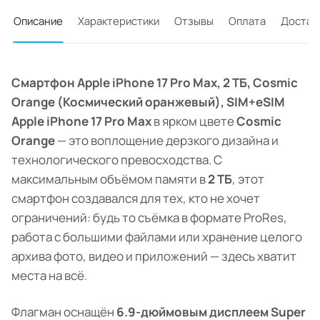
Описание
Характеристики
Отзывы
Оплата
Достав
Смартфон Apple iPhone 17 Pro Max, 2 ТБ, Cosmic
Orange (Космический оранжевый), SIM+eSIM
Apple iPhone 17 Pro Max
в ярком цвете
Cosmic
Orange
— это воплощение дерзкого дизайна и
технологического превосходства. С
максимальным объёмом памяти в
2 ТБ
, этот
смартфон создавался для тех, кто не хочет
ограничений: будь то съёмка в формате ProRes,
работа с большими файлами или хранение целого
архива фото, видео и приложений — здесь хватит
места на всё.
Флагман оснащён
6.9-дюймовым дисплеем Super