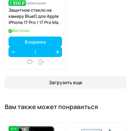
1 350 ₽
наличными
Защитное стекло на
камеру BlueO для Apple
iPhone 17 Pro / 17 Pro Max,
Aluminium, 3 шт., Orange
Доступно
(оранжевый), с
аппликатором
В корзину
Загрузить еще
Вам также может понравиться
Б/У