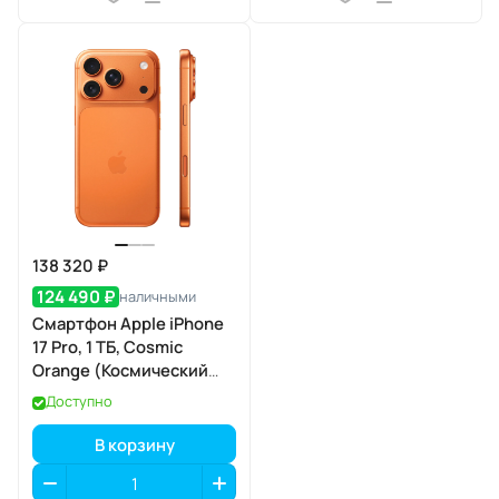
138 320 ₽
124 490 ₽
наличными
Смартфон Apple iPhone
17 Pro, 1 ТБ, Cosmic
Orange (Космический
оранжевый) Dual eSIM
Доступно
В корзину