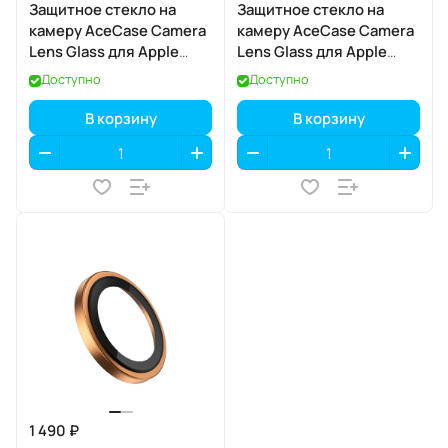
Защитное стекло на
Защитное стекло на
камеру AceCase Camera
камеру AceCase Camera
Lens Glass для Apple
Lens Glass для Apple
iPhone 17
iPhone 17 Air
Доступно
Доступно
В корзину
В корзину
1 490 ₽