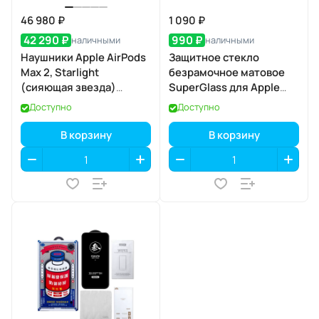
46 980 ₽
1 090 ₽
42 290 ₽
990 ₽
наличными
наличными
Наушники Apple AirPods
Защитное стекло
Max 2, Starlight
безрамочное матовое
(сияющая звезда)
SuperGlass для Apple
(MHWL4)
iPhone 17 Air
Доступно
Доступно
В корзину
В корзину