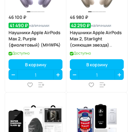
46 100 ₽
46 980 ₽
41 490 ₽
42 290 ₽
наличными
наличными
Наушники Apple AirPods
Наушники Apple AirPods
Max 2, Purple
Max 2, Starlight
(фиолетовый) (MHWP4)
(сияющая звезда)
(MHWL4)
Доступно
Доступно
В корзину
В корзину