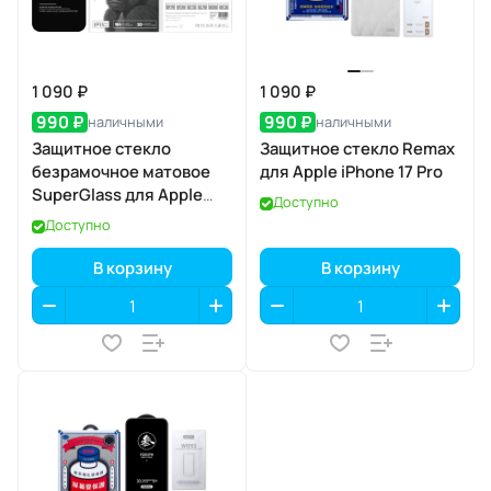
1 090 ₽
1 090 ₽
990 ₽
990 ₽
наличными
наличными
Защитное стекло
Защитное стекло Remax
безрамочное матовое
для Apple iPhone 17 Pro
SuperGlass для Apple
Доступно
iPhone 17 Pro
Доступно
В корзину
В корзину